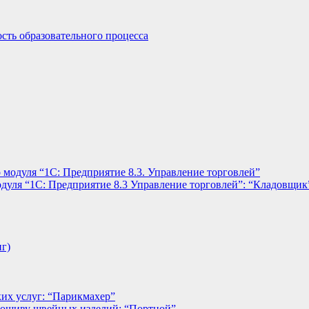
сть образовательного процесса
 модуля “1С: Предприятие 8.3. Управление торговлей”
дуля “1С: Предприятие 8.3 Управление торговлей”: “Кладовщик
нг)
их услуг: “Парикмахер”
пошиву швейных изделий: “Портной”