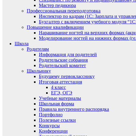
Мастер педикюра
Профессиональная переподготовка
Инспектор по кадрам (1С: Зарплата и управле
Бухгалтер с включением учебного модуля “1С:
Повышение квалификации
Наращивание ногтей на верхних формах (акри
Моделирование ногтей на нижних формах (гел
Школа
Родителям
Информация для родителей
Родительские собрания
Родительский комитет
Школьнику
Будущему первокласснику
Итоговая аттестация
4 класс
ЕГЭ, ОГЭ
Учебные материалы
Школьная форма
Правила внутреннего распорядка
Портфолио
Полезные ссылки
Конкурсы
Конференции