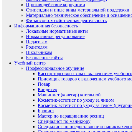
Противодействие коррупции
Стипендии и иные виды материальной поддержки
Материально-техническое обеспечение и оснащенно
Финансово-хозяйственная деятельность
Информационная безопасность
Локальные нормативные акты
Нормативное регулирование
Педагогам
Родителям
Школьникам
Безопасные сайты
Учебный центр
Профессиональное обучение
Кассир торгового зала с включением учебного
Приемщик товаров с включением учебного мо
Повар
Кондитер
Машинист (кочегар) котельной
Косметик-эстетист по уходу за лицом
Косметик-эстетист по уходу за телом (шугари
Бровист
Мастер по наращиванию ресниц
Специалист по маникюру
Специалист по предоставлению парикмахерск
Специалист по ремонту и индивидуальному 