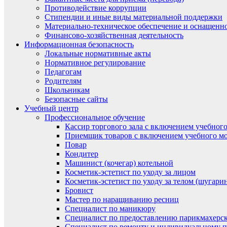
Противодействие коррупции
Стипендии и иные виды материальной поддержки
Материально-техническое обеспечение и оснащенно
Финансово-хозяйственная деятельность
Информационная безопасность
Локальные нормативные акты
Нормативное регулирование
Педагогам
Родителям
Школьникам
Безопасные сайты
Учебный центр
Профессиональное обучение
Кассир торгового зала с включением учебного
Приемщик товаров с включением учебного мо
Повар
Кондитер
Машинист (кочегар) котельной
Косметик-эстетист по уходу за лицом
Косметик-эстетист по уходу за телом (шугари
Бровист
Мастер по наращиванию ресниц
Специалист по маникюру
Специалист по предоставлению парикмахерск
Специалист по ремонту и индивидуальному 