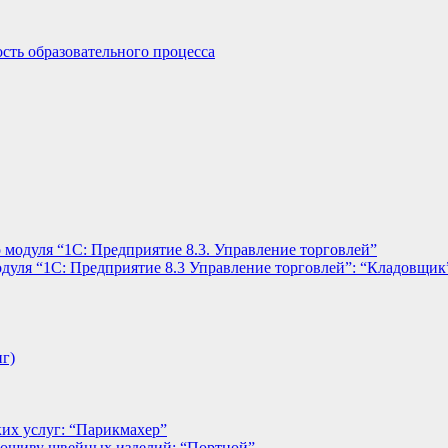
сть образовательного процесса
 модуля “1С: Предприятие 8.3. Управление торговлей”
дуля “1С: Предприятие 8.3 Управление торговлей”: “Кладовщик
нг)
их услуг: “Парикмахер”
пошиву швейных изделий: “Портной”