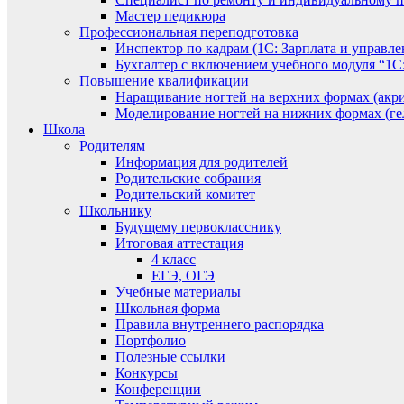
Мастер педикюра
Профессиональная переподготовка
Инспектор по кадрам (1С: Зарплата и управле
Бухгалтер с включением учебного модуля “1С:
Повышение квалификации
Наращивание ногтей на верхних формах (акри
Моделирование ногтей на нижних формах (гел
Школа
Родителям
Информация для родителей
Родительские собрания
Родительский комитет
Школьнику
Будущему первокласснику
Итоговая аттестация
4 класс
ЕГЭ, ОГЭ
Учебные материалы
Школьная форма
Правила внутреннего распорядка
Портфолио
Полезные ссылки
Конкурсы
Конференции