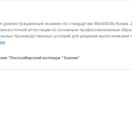
 демонстрационный экзамен по стандартам WorldSkills Russia.
 промежуточной аттестации по основным профессиональным обр
льных производственных условий для решения выпускниками п
Демонстрационный
лее
экзамен
ние "Лесосибирский колледж "Знание"