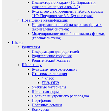
Инспектор по кадрам (1С: Зарплата и
управление персоналом 8.3)
Бухгалтер с включением учебного модуля
“1С: Предприятие 8.3. Бухгалтерия”
Повышение квалификации
Наращивание ногтей на верхних формах
(акригелевая система)
Моделирование ногтей на нижних формах
(гелевая система)
Школа
Родителям
Информация для родителей
Родительские собрания
Родительский комитет
Школьнику
Будущему первокласснику
Итоговая аттестация
4 класс
ЕГЭ, ОГЭ
Учебные материалы
Школьная форма
Правила внутреннего распорядка
Портфолио
Полезные ссылки
Конкурсы