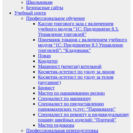
Школьникам
Безопасные сайты
Учебный центр
Профессиональное обучение
Кассир торгового зала с включением
учебного модуля “1С: Предприятие 8.3.
Управление торговлей”
Приемщик товаров с включением учебного
модуля “1С: Предприятие 8.3 Управление
торговлей”: “Кладовщик”
Повар
Кондитер
Машинист (кочегар) котельной
Косметик-эстетист по уходу за лицом
Косметик-эстетист по уходу за телом
(шугаринг)
Бровист
Мастер по наращиванию ресниц
Специалист по маникюру
Специалист по предоставлению
парикмахерских услуг: “Парикмахер”
Специалист по ремонту и индивидуальному
пошиву швейных изделий: “Портной”
Мастер педикюра
Профессиональная переподготовка