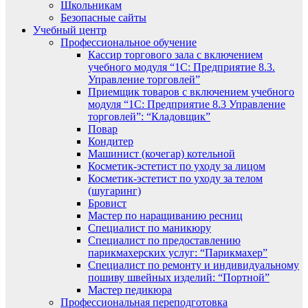
Школьникам
Безопасные сайты
Учебный центр
Профессиональное обучение
Кассир торгового зала с включением
учебного модуля “1С: Предприятие 8.3.
Управление торговлей”
Приемщик товаров с включением учебного
модуля “1С: Предприятие 8.3 Управление
торговлей”: “Кладовщик”
Повар
Кондитер
Машинист (кочегар) котельной
Косметик-эстетист по уходу за лицом
Косметик-эстетист по уходу за телом
(шугаринг)
Бровист
Мастер по наращиванию ресниц
Специалист по маникюру
Специалист по предоставлению
парикмахерских услуг: “Парикмахер”
Специалист по ремонту и индивидуальному
пошиву швейных изделий: “Портной”
Мастер педикюра
Профессиональная переподготовка