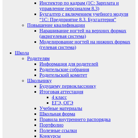
Инспектор по кадрам (1С: Зарплата и
управление персоналом 8.3)
Бухгалтер с включением учебного модуля
“1С: Предприятие 8.3. Бухгалтерия”
Повышение квалификации
Наращивание ногтей на верхних формах
(акригелевая система)
Моделирование ногтей на нижних формах
(гелевая система)
Школа
Родителям
Информация для родителей
Родительские собрания
Родительский комитет
Школьнику
Будущему первокласснику
Итоговая аттестация
4 класс
ЕГЭ, ОГЭ
Учебные материалы
Школьная форма
Правила внутреннего распорядка
Портфолио
Полезные ссылки
Конкурсы