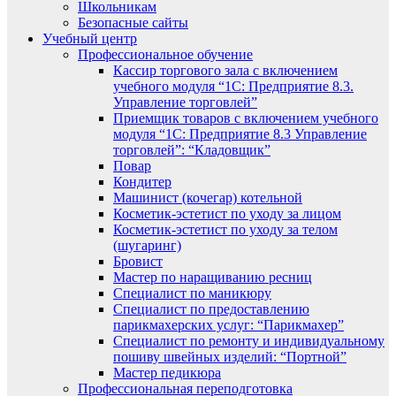
Школьникам
Безопасные сайты
Учебный центр
Профессиональное обучение
Кассир торгового зала с включением
учебного модуля “1С: Предприятие 8.3.
Управление торговлей”
Приемщик товаров с включением учебного
модуля “1С: Предприятие 8.3 Управление
торговлей”: “Кладовщик”
Повар
Кондитер
Машинист (кочегар) котельной
Косметик-эстетист по уходу за лицом
Косметик-эстетист по уходу за телом
(шугаринг)
Бровист
Мастер по наращиванию ресниц
Специалист по маникюру
Специалист по предоставлению
парикмахерских услуг: “Парикмахер”
Специалист по ремонту и индивидуальному
пошиву швейных изделий: “Портной”
Мастер педикюра
Профессиональная переподготовка