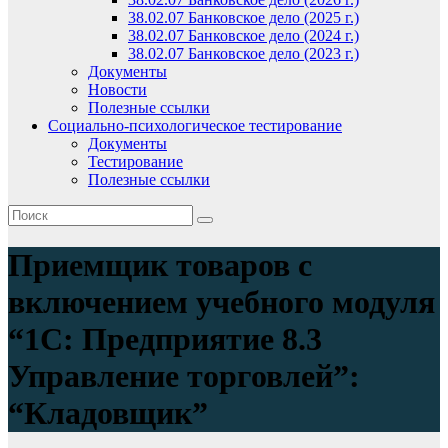
38.02.07 Банковское дело (2025 г.)
38.02.07 Банковское дело (2024 г.)
38.02.07 Банковское дело (2023 г.)
Документы
Новости
Полезные ссылки
Социально-психологическое тестирование
Документы
Тестирование
Полезные ссылки
Приемщик товаров с
включением учебного модуля
“1С: Предприятие 8.3
Управление торговлей”:
“Кладовщик”