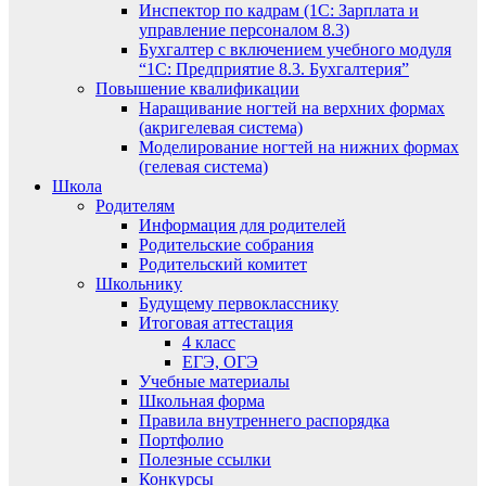
Инспектор по кадрам (1С: Зарплата и
управление персоналом 8.3)
Бухгалтер с включением учебного модуля
“1С: Предприятие 8.3. Бухгалтерия”
Повышение квалификации
Наращивание ногтей на верхних формах
(акригелевая система)
Моделирование ногтей на нижних формах
(гелевая система)
Школа
Родителям
Информация для родителей
Родительские собрания
Родительский комитет
Школьнику
Будущему первокласснику
Итоговая аттестация
4 класс
ЕГЭ, ОГЭ
Учебные материалы
Школьная форма
Правила внутреннего распорядка
Портфолио
Полезные ссылки
Конкурсы