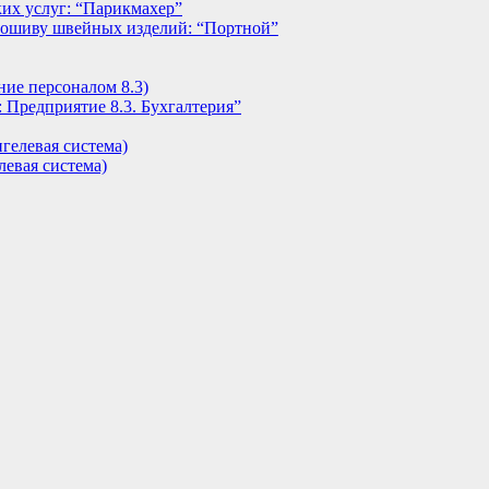
их услуг: “Парикмахер”
пошиву швейных изделий: “Портной”
ние персоналом 8.3)
 Предприятие 8.3. Бухгалтерия”
гелевая система)
евая система)