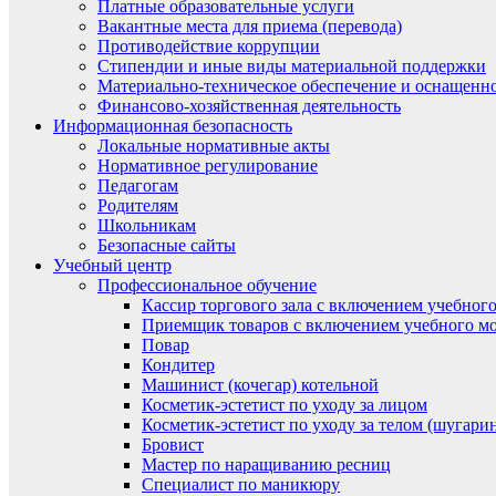
Платные образовательные услуги
Вакантные места для приема (перевода)
Противодействие коррупции
Стипендии и иные виды материальной поддержки
Материально-техническое обеспечение и оснащенно
Финансово-хозяйственная деятельность
Информационная безопасность
Локальные нормативные акты
Нормативное регулирование
Педагогам
Родителям
Школьникам
Безопасные сайты
Учебный центр
Профессиональное обучение
Кассир торгового зала с включением учебного
Приемщик товаров с включением учебного мо
Повар
Кондитер
Машинист (кочегар) котельной
Косметик-эстетист по уходу за лицом
Косметик-эстетист по уходу за телом (шугари
Бровист
Мастер по наращиванию ресниц
Специалист по маникюру