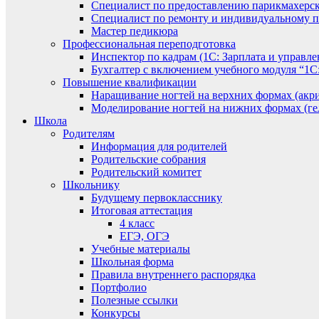
Специалист по предоставлению парикмахерск
Специалист по ремонту и индивидуальному 
Мастер педикюра
Профессиональная переподготовка
Инспектор по кадрам (1С: Зарплата и управле
Бухгалтер с включением учебного модуля “1С:
Повышение квалификации
Наращивание ногтей на верхних формах (акри
Моделирование ногтей на нижних формах (гел
Школа
Родителям
Информация для родителей
Родительские собрания
Родительский комитет
Школьнику
Будущему первокласснику
Итоговая аттестация
4 класс
ЕГЭ, ОГЭ
Учебные материалы
Школьная форма
Правила внутреннего распорядка
Портфолио
Полезные ссылки
Конкурсы