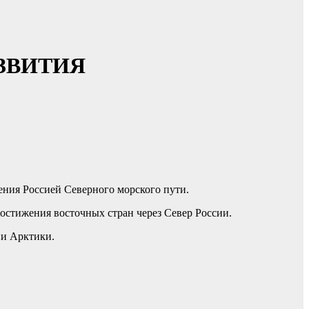
АЗВИТИЯ
оения Россией Северного морского пути.
достижения восточных стран через Север России.
ии Арктики.