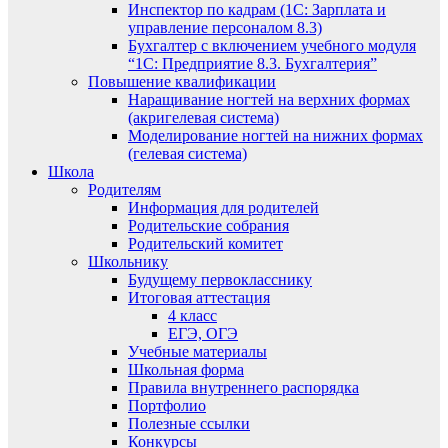
Инспектор по кадрам (1С: Зарплата и
управление персоналом 8.3)
Бухгалтер с включением учебного модуля
“1С: Предприятие 8.3. Бухгалтерия”
Повышение квалификации
Наращивание ногтей на верхних формах
(акригелевая система)
Моделирование ногтей на нижних формах
(гелевая система)
Школа
Родителям
Информация для родителей
Родительские собрания
Родительский комитет
Школьнику
Будущему первокласснику
Итоговая аттестация
4 класс
ЕГЭ, ОГЭ
Учебные материалы
Школьная форма
Правила внутреннего распорядка
Портфолио
Полезные ссылки
Конкурсы