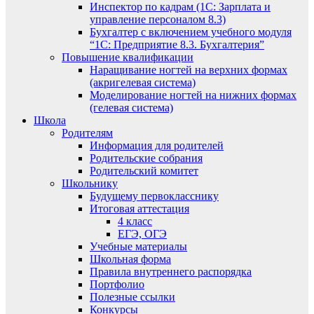
Инспектор по кадрам (1С: Зарплата и
управление персоналом 8.3)
Бухгалтер с включением учебного модуля
“1С: Предприятие 8.3. Бухгалтерия”
Повышение квалификации
Наращивание ногтей на верхних формах
(акригелевая система)
Моделирование ногтей на нижних формах
(гелевая система)
Школа
Родителям
Информация для родителей
Родительские собрания
Родительский комитет
Школьнику
Будущему первокласснику
Итоговая аттестация
4 класс
ЕГЭ, ОГЭ
Учебные материалы
Школьная форма
Правила внутреннего распорядка
Портфолио
Полезные ссылки
Конкурсы