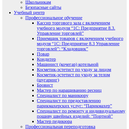
Школьникам
Безопасные сайты
Учебный центр
Профессиональное обучение
Кассир торгового зала с включением
учебного модуля “1С: Предприятие 8.3.
Управление торговлей”
Приемщик товаров с включением учебного
модуля “1С: Предприятие 8.3 Управление
торговлей”: “Кладовщик”
Повар
Кондитер
Машинист (кочегар) котельной
Косметик-эстетист по уходу за лицом
Косметик-эстетист по уходу за телом
(шугаринг)
Бровист
Мастер по наращиванию ресниц
Специалист по маникюру
Специалист по предоставлению
парикмахерских услуг: “Парикмахер”
Специалист по ремонту и индивидуальному
пошиву швейных изделий: “Портной”
Мастер педикюра
Профессиональная переподготовка