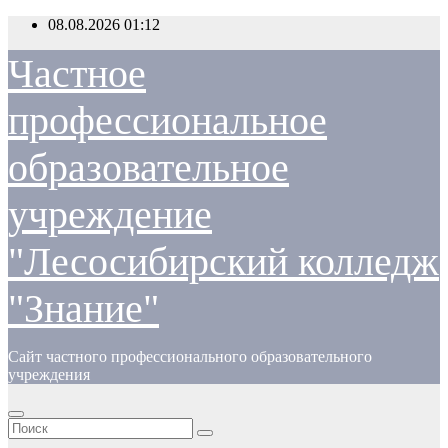
Перейти
08.08.2026
01:12
к
содержимому
Частное
профессиональное
образовательное
учреждение
"Лесосибирский колледж
"Знание"
Сайт частного профессионального образовательного
учреждения