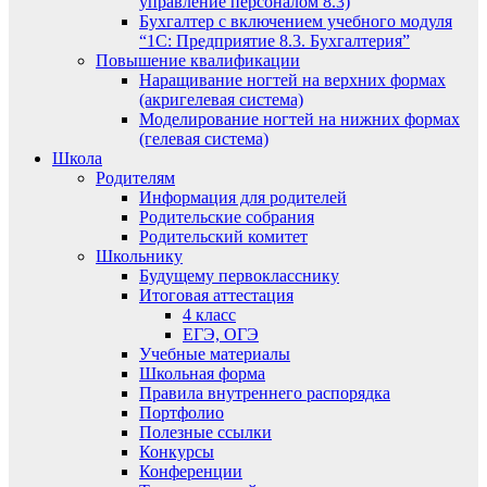
управление персоналом 8.3)
Бухгалтер с включением учебного модуля
“1С: Предприятие 8.3. Бухгалтерия”
Повышение квалификации
Наращивание ногтей на верхних формах
(акригелевая система)
Моделирование ногтей на нижних формах
(гелевая система)
Школа
Родителям
Информация для родителей
Родительские собрания
Родительский комитет
Школьнику
Будущему первокласснику
Итоговая аттестация
4 класс
ЕГЭ, ОГЭ
Учебные материалы
Школьная форма
Правила внутреннего распорядка
Портфолио
Полезные ссылки
Конкурсы
Конференции