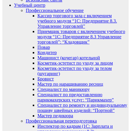
Учебный центр
Профессиональное обучение
Кассир торгового зала с включением
учебного модуля “1С: Предприятие 8.3.
Управление торговлей”
Приемщик товаров с включением учебного
модуля “1С: Предприятие 8.3 Управление
торговлей”: “Кладовщик”
Повар
Кондитер
Машинист (кочегар) котельной
Косметик-эстетист по уходу за лицом
Косметик-эстетист по уходу за телом
(шугаринг)
Бровист
Мастер по наращиванию ресниц
Специалист по маникюру
Специалист по предоставлению
парикмахерских услуг: “Парикмахер”
Специалист по ремонту и индивидуальному
пошиву швейных изделий: “Портной”
Мастер педикюра
Профессиональная переподготовка
Инспектор по кадрам (1С: Зарплата и