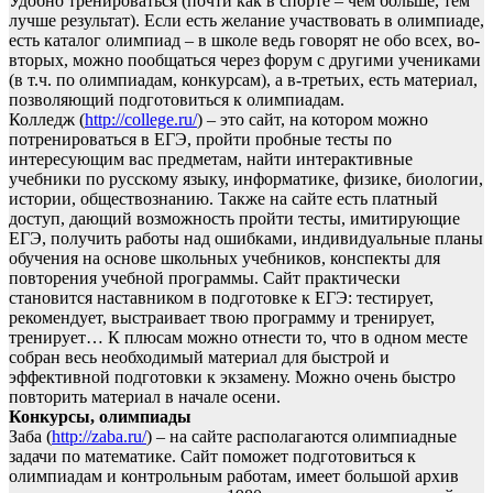
Удобно тренироваться (почти как в спорте – чем больше, тем
лучше результат). Если есть желание участвовать в олимпиаде,
есть каталог олимпиад – в школе ведь говорят не обо всех, во-
вторых, можно пообщаться через форум с другими учениками
(в т.ч. по олимпиадам, конкурсам), а в-третьих, есть материал,
позволяющий подготовиться к олимпиадам.
Колледж (
http://college.ru/
) – это сайт, на котором можно
потренироваться в ЕГЭ, пройти пробные тесты по
интересующим вас предметам, найти интерактивные
учебники по русскому языку, информатике, физике, биологии,
истории, обществознанию. Также на сайте есть платный
доступ, дающий возможность пройти тесты, имитирующие
ЕГЭ, получить работы над ошибками, индивидуальные планы
обучения на основе школьных учебников, конспекты для
повторения учебной программы. Сайт практически
становится наставником в подготовке к ЕГЭ: тестирует,
рекомендует, выстраивает твою программу и тренирует,
тренирует… К плюсам можно отнести то, что в одном месте
собран весь необходимый материал для быстрой и
эффективной подготовки к экзамену. Можно очень быстро
повторить материал в начале осени.
Конкурсы, олимпиады
Заба (
http://zaba.ru/
) – на сайте располагаются олимпиадные
задачи по математике. Сайт поможет подготовиться к
олимпиадам и контрольным работам, имеет большой архив