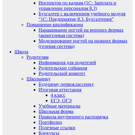
Инспектор по кадрам (1С: Зарплата и
управление персоналом 8.3)
Бухгалтер с включением учебного модуля
“1С: Предприятие 8.3. Бухгалтерия”
Повышение квалификации
Наращивание ногтей на верхних формах
(акригелевая система)
Моделирование ногтей на нижних формах
(гелевая система)
Школа
Родителям
Информация для родителей
Родительские собрания
Родительский комитет
Школьнику
Будущему первокласснику
Итоговая аттестация
4 класс
ЕГЭ, ОГЭ
Учебные материалы
Школьная форма
Правила внутреннего распорядка
Портфолио
Полезные ссылки
Конкурсы