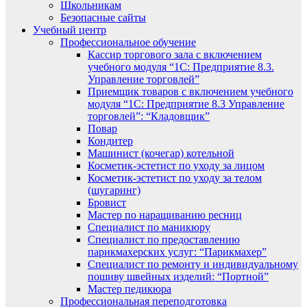
Школьникам
Безопасные сайты
Учебный центр
Профессиональное обучение
Кассир торгового зала с включением
учебного модуля “1С: Предприятие 8.3.
Управление торговлей”
Приемщик товаров с включением учебного
модуля “1С: Предприятие 8.3 Управление
торговлей”: “Кладовщик”
Повар
Кондитер
Машинист (кочегар) котельной
Косметик-эстетист по уходу за лицом
Косметик-эстетист по уходу за телом
(шугаринг)
Бровист
Мастер по наращиванию ресниц
Специалист по маникюру
Специалист по предоставлению
парикмахерских услуг: “Парикмахер”
Специалист по ремонту и индивидуальному
пошиву швейных изделий: “Портной”
Мастер педикюра
Профессиональная переподготовка