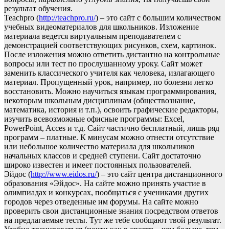
результат обучения.
Teachpro (
http://teachpro.ru/
) – это сайт с большим количеством
учебных видеоматериалов для школьников. Изложение
материала ведется виртуальным преподавателем с
демонстрацией соответствующих рисунков, схем, картинок.
После изложения можно ответить дистантно на контрольные
вопросы или тест по прослушанному уроку. Сайт может
заменить классического учителя как человека, излагающего
материал. Пропущенный урок, например, по болезни легко
восстановить. Можно научиться языкам программирования,
некоторым школьным дисциплинам (обществознание,
математика, история и т.п.), освоить графические редакторы,
изучить всевозможные офисные программы: Excel,
PowerPoint, Acces и т.д. Сайт частично бесплатный, лишь ряд
программ – платные. К минусам можно отнести отсутствие
или небольшое количество материала для школьников
начальных классов и средней ступени. Сайт достаточно
широко известен и имеет постоянных пользователей.
Эйдос (
http://www.eidos.ru/
) – это сайт центра дистанционного
образования «Эйдос». На сайте можно принять участие в
олимпиадах и конкурсах, пообщаться с учениками других
городов через отведенные им форумы. На сайте можно
проверить свои дистанционные знания посредством ответов
на предлагаемые тесты. Тут же тебе сообщают твой результат.