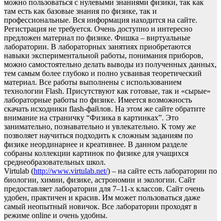
можно пользоваться с нулевыми знаниями физики, так как
там есть как базовые знания по физике, так и
профессиональные. Вся информация находится на сайте.
Регистрация не требуется. Очень доступно и интересно
предложен материал по физике. Фишка – виртуальные
лаборатории. В лабораторных занятиях приобретаются
навыки экспериментальной работы, понимания приборов,
можно самостоятельно делать выводы из полученных данных,
тем самым более глубоко и полно усваивая теоретический
материал. Все работы выполнены с использованием
технологии Flash. Присутствуют как готовые, так и «сырые»
лабораторные работы по физике. Имеется возможность
скачать исходники flash-файлов. На этом же сайте обратите
внимание на страничку “Физика в картинках”. Это
занимательно, познавательно и увлекательно. К тому же
позволяет научиться подходить к сложным заданиям по
физике неординарнее и креативнее. В данном разделе
собраны коллекции картинок по физике для учащихся
среднеобразовательных школ.
Virtulab (
http://www.virtulab.net/
) – на сайте есть лаборатории по
биологии, химии, физике, астрономии и экологии. Сайт
предоставляет лаборатории для 7–11-х классов. Сайт очень
удобен, практичен и красив. Им может пользоваться даже
самый неопытный новичок. Все лаборатории проходят в
режиме online и очень удобны.