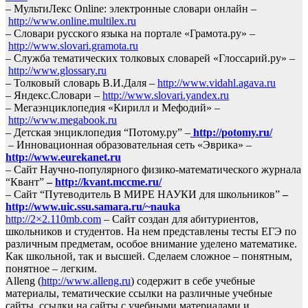
– MультиЛекс Online: электронные словари онлайн –
http://www.online.multilex.ru
– Cловари русского языка на портале «Грамота.ру» –
http://www.slovari.gramota.ru
– Служба тематических толковых словарей «Глоссарий.ру» –
http://www.glossary.ru
– Толковый словарь В.И.Даля –
http://www.vidahl.agava.ru
– Яндекс.Словари –
http://www.slovari.yandex.ru
– Мегаэнциклопедия «Кирилл и Мефодий» –
http://www.megabook.ru
– Детская энциклопедия “Потому.ру” –
http://potomy.ru/
– Инновационная образовательная сеть «Эврика» –
http://www.eurekanet.ru
– Сайт Научно-популярного физико-математического журнала
“Квант”
–
http://kvant.mccme.ru/
– Сайт “Путеводитель В МИРЕ НАУКИ для школьников”
–
http://www.uic.ssu.samara.ru/~nauka
http://2×2.110mb.com
– Cайт создан для абитуриентов,
школьников и студентов. На нем представлены тесты ЕГЭ по
различным предметам, особое внимание уделено математике.
Как школьной, так и высшей. Сделаем сложное – понятным,
понятное – легким.
Alleng (
http://www.alleng.ru
) содержит в себе учебные
материалы, тематические ссылки на различные учебные
сайты, ссылки на сайты с учебными материалами и