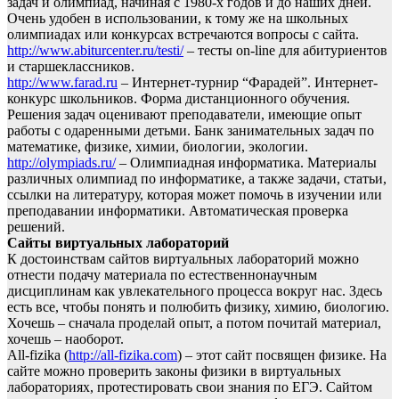
задач и олимпиад, начиная с 1980-х годов и до наших дней.
Очень удобен в использовании, к тому же на школьных
олимпиадах или конкурсах встречаются вопросы с сайта.
http://www.abiturcenter.ru/testi/
– тесты on-line для абитуриентов
и старшеклассников.
http://www.farad.ru
– Интернет-турнир “Фарадей”. Интернет-
конкурс школьников. Форма дистанционного обучения.
Решения задач оценивают преподаватели, имеющие опыт
работы с одаренными детьми. Банк занимательных задач по
математике, физике, химии, биологии, экологии.
http://olympiads.ru/
– Олимпиадная информатика. Материалы
различных олимпиад по информатике, а также задачи, статьи,
ссылки на литературу, которая может помочь в изучении или
преподавании информатики. Автоматическая проверка
решений.
Сайты виртуальных лабораторий
К достоинствам сайтов виртуальных лабораторий можно
отнести подачу материала по естественнонаучным
дисциплинам как увлекательного процесса вокруг нас. Здесь
есть все, чтобы понять и полюбить физику, химию, биологию.
Хочешь – сначала проделай опыт, а потом почитай материал,
хочешь – наоборот.
All-fizika (
http://all-fizika.com
) – этот сайт посвящен физике. На
сайте можно проверить законы физики в виртуальных
лабораториях, протестировать свои знания по ЕГЭ. Сайтом