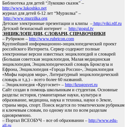
Библиотека для детей “Лукошко сказок” –
http://www.lukoshko.net
журнал для детей 6-12 лет “Мурзилка” –
http://www.murzilka.org
Детские электронные презентации и клипы –
http://viki.rdf.ru
Детский безопасный интернет –
http://gogul.tv
ЭНЦИКЛОПЕДИИ, СЛОВАРИ, СПРАВОЧНИКИ
– Рубрикон –
http://www.rubricon.com
Крупнейший информационно-энциклопедический проект
российского Интернета. Сервер содержит полные
электронные версии известных энциклопедий и словарей
(Большая советская энциклопедия, Малая медицинская
энциклопедия, Энциклопедический словарь Брокгауза и
Ефрона, Энциклопедия «Города России», Энциклопедия
«Мифы народов мира», Литературный энциклопедический
словарь и т.д.) – всего более 60 названий.
– Энциклопедия «Кругосвет» –
http://krugosvet.ru
Сайт создан в помощь школьникам и студентам. Основные
разделы: история, гуманитарные науки, культура и
образование, медицина, наука и техника, науки о Земле,
страны мира, спорт. Поиск ведется по тематическим рубрикам
и ключевым словам, по одному или по всем разделам
одновременно.
– Портал ВСЕОБУЧ – все об образовании –
http://www.edu-
all.ru