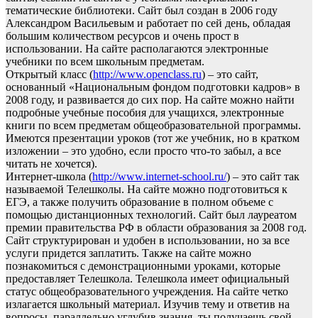
тематические библиотеки. Сайт был создан в 2006 году
Александром Васильевым и работает по сей день, обладая
большим количеством ресурсов и очень прост в
использовании. На сайте располагаются электронные
учебники по всем школьным предметам.
Открытый класс (
http://www.openclass.ru
) – это сайт,
основанный «Национальным фондом подготовки кадров» в
2008 году, и развивается до сих пор. На сайте можно найти
подробные учебные пособия для учащихся, электронные
книги по всем предметам общеобразовательной программы.
Имеются презентации уроков (тот же учебник, но в кратком
изложении – это удобно, если просто что-то забыл, а все
читать не хочется).
Интернет-школа (
http://www.internet-school.ru/
) – это сайт так
называемой Телешколы. На сайте можно подготовиться к
ЕГЭ, а также получить образование в полном объеме с
помощью дистанционных технологий. Сайт был лауреатом
премии правительства РФ в области образования за 2008 год.
Сайт структурирован и удобен в использовании, но за все
услуги придется заплатить. Также на сайте можно
познакомиться с демонстрационными уроками, которые
предоставляет Телешкола. Телешкола имеет официальный
статус общеобразовательного учреждения. На сайте четко
излагается школьный материал. Изучив тему и ответив на
вопросы, параллельно углубив знания, ты получаешь свой