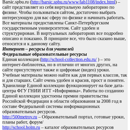
Barsic.spbu.ru (
http://barsic.spbu.ru/www/lab1108/index.html
) –
сайт представляет из себя виртуальную лабораторию по
физике. Чтобы пользоваться сайтом, достаточно выбрать
интересующую для вас сферу по физике и начинать работать.
Все материалы предоставлены Санкт-Петербургским
государственным университетом. Сайт удобен и
структурирован. В виртуальных лабораториях все подробно
описано и показано. В принципе все, что было сказано выше,
относится и к данному сайту.
Интернет – ресурсы для учителей
Федеральные образовательные ресурсы
Единая коллекция (
http://school-collection.edu.ru/
) – это
интернет-библиотека, но в отличии от многих других, на
сайте присутствуют также и цифровые (видео) уроки.
Учебные материалы можно найти как для первых классов, так
и для старших. Сайт очень удобен и красив, прост и понятен.
Хранилище Единой коллекции функционирует на базе дата-
центра ФГУ ГНИИ ИТТ «Информика». Работы по созданию
Единой коллекции удостоены премии правительства
Российской Федерации в области образования за 2008 год в
составе Федеральной системы информационных
образовательных ресурсов.
http://500metrov.ru
– Образовательный портал, готовые уроки,
планы работ, форум/
http://school.holm.ru
– каталог образовательных ресурсов