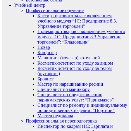
Учебный центр
Профессиональное обучение
Кассир торгового зала с включением
учебного модуля “1С: Предприятие 8.3.
Управление торговлей”
Приемщик товаров с включением учебного
модуля “1С: Предприятие 8.3 Управление
торговлей”: “Кладовщик”
Повар
Кондитер
Машинист (кочегар) котельной
Косметик-эстетист по уходу за лицом
Косметик-эстетист по уходу за телом
(шугаринг)
Бровист
Мастер по наращиванию ресниц
Специалист по маникюру
Специалист по предоставлению
парикмахерских услуг: “Парикмахер”
Специалист по ремонту и индивидуальному
пошиву швейных изделий: “Портной”
Мастер педикюра
Профессиональная переподготовка
Инспектор по кадрам (1С: Зарплата и