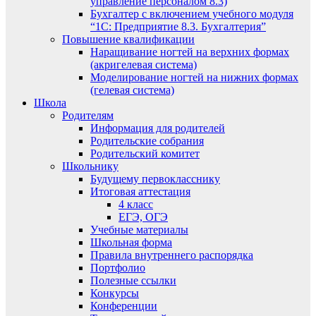
управление персоналом 8.3)
Бухгалтер с включением учебного модуля
“1С: Предприятие 8.3. Бухгалтерия”
Повышение квалификации
Наращивание ногтей на верхних формах
(акригелевая система)
Моделирование ногтей на нижних формах
(гелевая система)
Школа
Родителям
Информация для родителей
Родительские собрания
Родительский комитет
Школьнику
Будущему первокласснику
Итоговая аттестация
4 класс
ЕГЭ, ОГЭ
Учебные материалы
Школьная форма
Правила внутреннего распорядка
Портфолио
Полезные ссылки
Конкурсы
Конференции