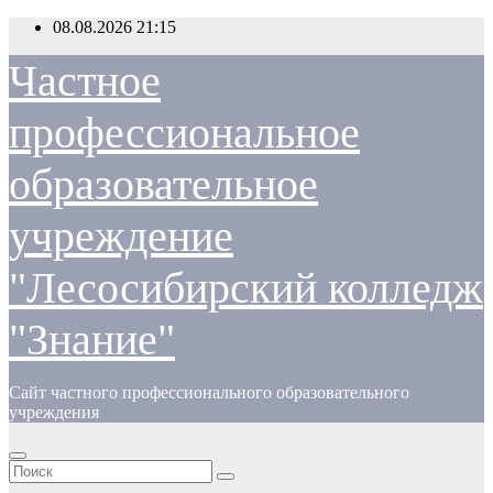
Перейти
08.08.2026
21:15
к
содержимому
Частное
профессиональное
образовательное
учреждение
"Лесосибирский колледж
"Знание"
Сайт частного профессионального образовательного
учреждения