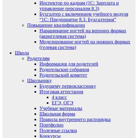
Инспектор по кадрам (1С: Зарплата и
управление персоналом 8.3)
Бухгалтер с включением учебного модуля
“1С: Предприятие 8.3. Бухгалтерия”
Повышение квалификации
Наращивание ногтей на верхних формах
(акригелевая система)
Моделирование ногтей на нижних формах
(гелевая система)
Школа
Родителям
Информация для родителей
Родительские собрания
Родительский комитет
Школьнику
Будущему первокласснику
Итоговая аттестация
4 класс
ЕГЭ, ОГЭ
Учебные материалы
Школьная форма
Правила внутреннего распорядка
Портфолио
Полезные ссылки
Конкурсы