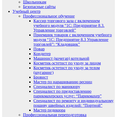
Школьникам
Безопасные сайты
Учебный центр
Профессиональное обучение
Кассир торгового зала с включением
учебного модуля “1С: Предприятие 8.3.
Управление торговлей”
Приемщик товаров с включением учебного
модуля “1С: Предприятие 8.3 Управление
торговлей”: “Кладовщик”
Повар
Кондитер
Машинист (кочегар) котельной
Косметик-эстетист по уходу за лицом
Косметик-эстетист по уходу за телом
(шугаринг)
Бровист
Мастер по наращиванию ресниц
Специалист по маникюру
Специалист по предоставлению
парикмахерских услуг: “Парикмахер”
Специалист по ремонту и индивидуальному
пошиву швейных изделий: “Портной”
Мастер педикюра
Профессиональная переподготовка