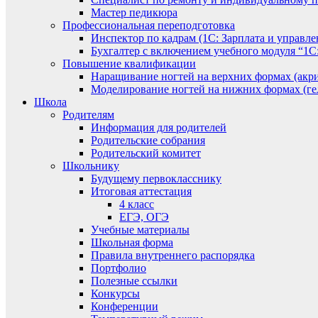
Мастер педикюра
Профессиональная переподготовка
Инспектор по кадрам (1С: Зарплата и управле
Бухгалтер с включением учебного модуля “1С:
Повышение квалификации
Наращивание ногтей на верхних формах (акри
Моделирование ногтей на нижних формах (гел
Школа
Родителям
Информация для родителей
Родительские собрания
Родительский комитет
Школьнику
Будущему первокласснику
Итоговая аттестация
4 класс
ЕГЭ, ОГЭ
Учебные материалы
Школьная форма
Правила внутреннего распорядка
Портфолио
Полезные ссылки
Конкурсы
Конференции