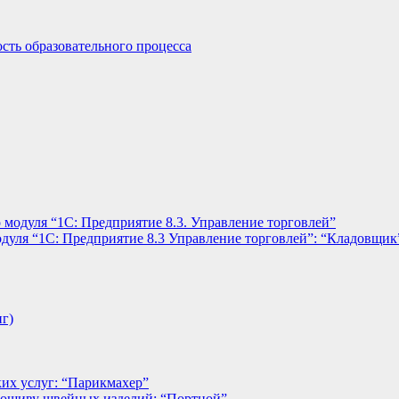
сть образовательного процесса
 модуля “1С: Предприятие 8.3. Управление торговлей”
дуля “1С: Предприятие 8.3 Управление торговлей”: “Кладовщик
нг)
их услуг: “Парикмахер”
пошиву швейных изделий: “Портной”