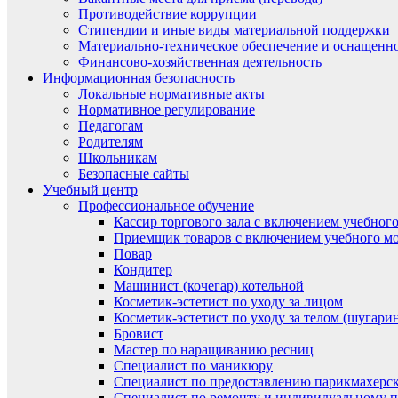
Противодействие коррупции
Стипендии и иные виды материальной поддержки
Материально-техническое обеспечение и оснащенно
Финансово-хозяйственная деятельность
Информационная безопасность
Локальные нормативные акты
Нормативное регулирование
Педагогам
Родителям
Школьникам
Безопасные сайты
Учебный центр
Профессиональное обучение
Кассир торгового зала с включением учебного
Приемщик товаров с включением учебного мо
Повар
Кондитер
Машинист (кочегар) котельной
Косметик-эстетист по уходу за лицом
Косметик-эстетист по уходу за телом (шугари
Бровист
Мастер по наращиванию ресниц
Специалист по маникюру
Специалист по предоставлению парикмахерск
Специалист по ремонту и индивидуальному 