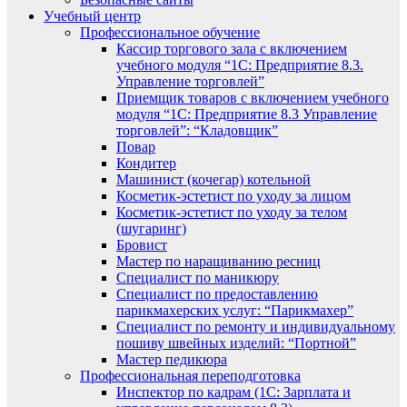
Учебный центр
Профессиональное обучение
Кассир торгового зала с включением
учебного модуля “1С: Предприятие 8.3.
Управление торговлей”
Приемщик товаров с включением учебного
модуля “1С: Предприятие 8.3 Управление
торговлей”: “Кладовщик”
Повар
Кондитер
Машинист (кочегар) котельной
Косметик-эстетист по уходу за лицом
Косметик-эстетист по уходу за телом
(шугаринг)
Бровист
Мастер по наращиванию ресниц
Специалист по маникюру
Специалист по предоставлению
парикмахерских услуг: “Парикмахер”
Специалист по ремонту и индивидуальному
пошиву швейных изделий: “Портной”
Мастер педикюра
Профессиональная переподготовка
Инспектор по кадрам (1С: Зарплата и