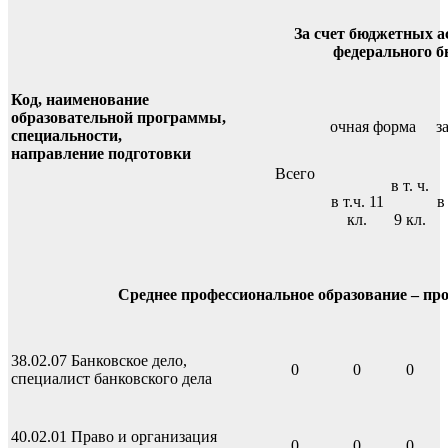
За счет бюджетных а
федерального б
Код, наименование
образовательной программы,
очная форма
з
специальности,
направление подготовки
Всего
в т. ч.
в т.ч. 11
в
кл.
9 кл.
Среднее профессиональное образование
– пр
38.02.07​ Банковское дело, ​
0
0
0
специалист банковского дела
40.02.01 Право и организация
0
0
0