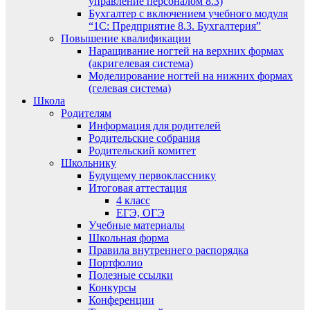
управление персоналом 8.3)
Бухгалтер с включением учебного модуля
“1С: Предприятие 8.3. Бухгалтерия”
Повышение квалификации
Наращивание ногтей на верхних формах
(акригелевая система)
Моделирование ногтей на нижних формах
(гелевая система)
Школа
Родителям
Информация для родителей
Родительские собрания
Родительский комитет
Школьнику
Будущему первокласснику
Итоговая аттестация
4 класс
ЕГЭ, ОГЭ
Учебные материалы
Школьная форма
Правила внутреннего распорядка
Портфолио
Полезные ссылки
Конкурсы
Конференции