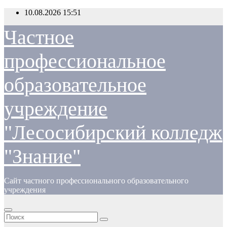
Перейти
10.08.2026
15:51
к
содержимому
Частное
профессиональное
образовательное
учреждение
"Лесосибирский колледж
"Знание"
Сайт частного профессионального образовательного
учреждения