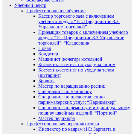
Учебный центр
Профессиональное обучение
Кассир торгового зала с включением
учебного модуля “1С: Предприятие 8.3.
Управление торговлей”
Приемщик товаров с включением учебного
модуля “1С: Предприятие 8.3 Управление
торговлей”: “Кладовщик”
Повар
Кондитер
Машинист (кочегар) котельной
Косметик-эстетист по уходу за лицом
Косметик-эстетист по уходу за телом
(шугаринг)
Бровист
Мастер по наращиванию ресниц
Специалист по маникюру
Специалист по предоставлению
парикмахерских услуг: “Парикмахер”
Специалист по ремонту и индивидуальному
пошиву швейных изделий: “Портной”
Мастер педикюра
Профессиональная переподготовка
Инспектор по кадрам (1С: Зарплата и