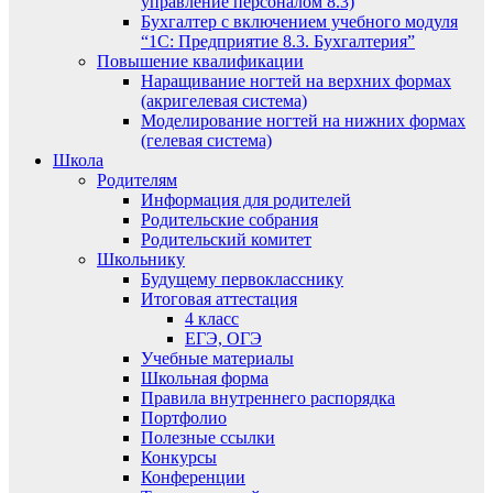
управление персоналом 8.3)
Бухгалтер с включением учебного модуля
“1С: Предприятие 8.3. Бухгалтерия”
Повышение квалификации
Наращивание ногтей на верхних формах
(акригелевая система)
Моделирование ногтей на нижних формах
(гелевая система)
Школа
Родителям
Информация для родителей
Родительские собрания
Родительский комитет
Школьнику
Будущему первокласснику
Итоговая аттестация
4 класс
ЕГЭ, ОГЭ
Учебные материалы
Школьная форма
Правила внутреннего распорядка
Портфолио
Полезные ссылки
Конкурсы
Конференции