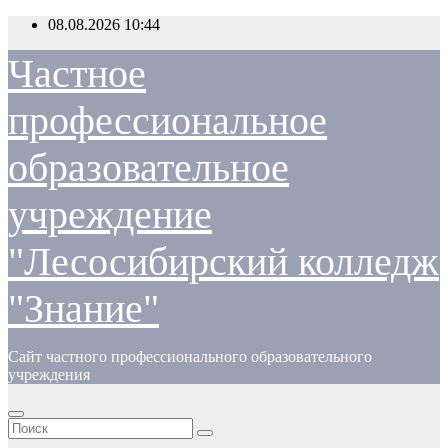
Перейти
08.08.2026
10:44
к
содержимому
Частное
профессиональное
образовательное
учреждение
"Лесосибирский колледж
"Знание"
Сайт частного профессионального образовательного
учреждения