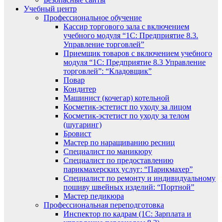
Учебный центр
Профессиональное обучение
Кассир торгового зала с включением
учебного модуля “1С: Предприятие 8.3.
Управление торговлей”
Приемщик товаров с включением учебного
модуля “1С: Предприятие 8.3 Управление
торговлей”: “Кладовщик”
Повар
Кондитер
Машинист (кочегар) котельной
Косметик-эстетист по уходу за лицом
Косметик-эстетист по уходу за телом
(шугаринг)
Бровист
Мастер по наращиванию ресниц
Специалист по маникюру
Специалист по предоставлению
парикмахерских услуг: “Парикмахер”
Специалист по ремонту и индивидуальному
пошиву швейных изделий: “Портной”
Мастер педикюра
Профессиональная переподготовка
Инспектор по кадрам (1С: Зарплата и