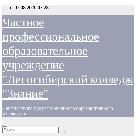
Перейти
07.08.2026
03:28
к
содержимому
Частное
профессиональное
образовательное
учреждение
"Лесосибирский колледж
"Знание"
Сайт частного профессионального образовательного
учреждения