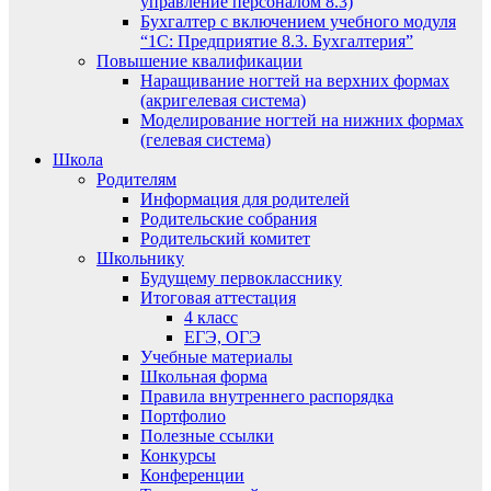
управление персоналом 8.3)
Бухгалтер с включением учебного модуля
“1С: Предприятие 8.3. Бухгалтерия”
Повышение квалификации
Наращивание ногтей на верхних формах
(акригелевая система)
Моделирование ногтей на нижних формах
(гелевая система)
Школа
Родителям
Информация для родителей
Родительские собрания
Родительский комитет
Школьнику
Будущему первокласснику
Итоговая аттестация
4 класс
ЕГЭ, ОГЭ
Учебные материалы
Школьная форма
Правила внутреннего распорядка
Портфолио
Полезные ссылки
Конкурсы
Конференции