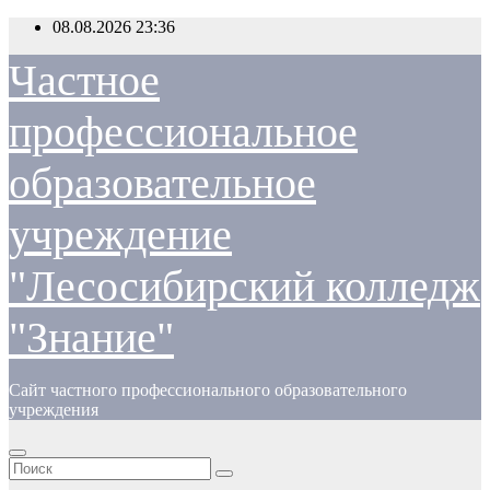
Перейти
08.08.2026
23:36
к
содержимому
Частное
профессиональное
образовательное
учреждение
"Лесосибирский колледж
"Знание"
Сайт частного профессионального образовательного
учреждения