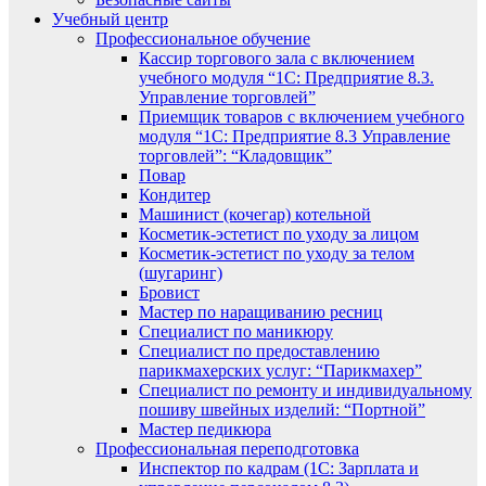
Учебный центр
Профессиональное обучение
Кассир торгового зала с включением
учебного модуля “1С: Предприятие 8.3.
Управление торговлей”
Приемщик товаров с включением учебного
модуля “1С: Предприятие 8.3 Управление
торговлей”: “Кладовщик”
Повар
Кондитер
Машинист (кочегар) котельной
Косметик-эстетист по уходу за лицом
Косметик-эстетист по уходу за телом
(шугаринг)
Бровист
Мастер по наращиванию ресниц
Специалист по маникюру
Специалист по предоставлению
парикмахерских услуг: “Парикмахер”
Специалист по ремонту и индивидуальному
пошиву швейных изделий: “Портной”
Мастер педикюра
Профессиональная переподготовка
Инспектор по кадрам (1С: Зарплата и