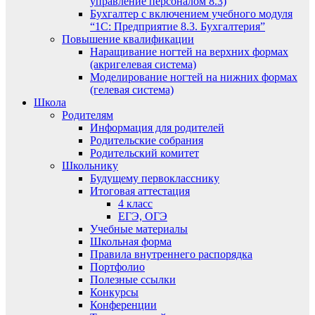
управление персоналом 8.3)
Бухгалтер с включением учебного модуля
“1С: Предприятие 8.3. Бухгалтерия”
Повышение квалификации
Наращивание ногтей на верхних формах
(акригелевая система)
Моделирование ногтей на нижних формах
(гелевая система)
Школа
Родителям
Информация для родителей
Родительские собрания
Родительский комитет
Школьнику
Будущему первокласснику
Итоговая аттестация
4 класс
ЕГЭ, ОГЭ
Учебные материалы
Школьная форма
Правила внутреннего распорядка
Портфолио
Полезные ссылки
Конкурсы
Конференции