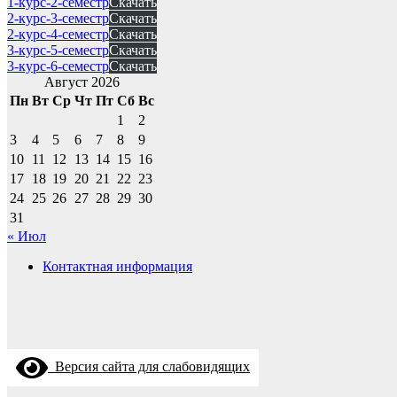
1-курс-2-семестр
Скачать
2-курс-3-семестр
Скачать
2-курс-4-семестр
Скачать
3-курс-5-семестр
Скачать
3-курс-6-семестр
Скачать
Август 2026
Пн
Вт
Ср
Чт
Пт
Сб
Вс
1
2
3
4
5
6
7
8
9
10
11
12
13
14
15
16
17
18
19
20
21
22
23
24
25
26
27
28
29
30
31
« Июл
Контактная информация
Версия сайта для слабовидящих