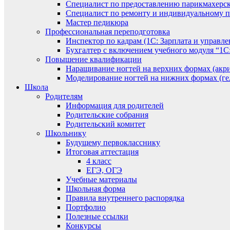
Специалист по предоставлению парикмахерск
Специалист по ремонту и индивидуальному 
Мастер педикюра
Профессиональная переподготовка
Инспектор по кадрам (1С: Зарплата и управле
Бухгалтер с включением учебного модуля “1С:
Повышение квалификации
Наращивание ногтей на верхних формах (акри
Моделирование ногтей на нижних формах (гел
Школа
Родителям
Информация для родителей
Родительские собрания
Родительский комитет
Школьнику
Будущему первокласснику
Итоговая аттестация
4 класс
ЕГЭ, ОГЭ
Учебные материалы
Школьная форма
Правила внутреннего распорядка
Портфолио
Полезные ссылки
Конкурсы