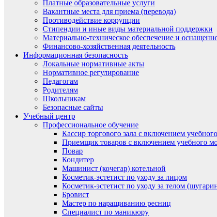
Платные образовательные услуги
Вакантные места для приема (перевода)
Противодействие коррупции
Стипендии и иные виды материальной поддержки
Материально-техническое обеспечение и оснащенно
Финансово-хозяйственная деятельность
Информационная безопасность
Локальные нормативные акты
Нормативное регулирование
Педагогам
Родителям
Школьникам
Безопасные сайты
Учебный центр
Профессиональное обучение
Кассир торгового зала с включением учебного
Приемщик товаров с включением учебного мо
Повар
Кондитер
Машинист (кочегар) котельной
Косметик-эстетист по уходу за лицом
Косметик-эстетист по уходу за телом (шугари
Бровист
Мастер по наращиванию ресниц
Специалист по маникюру