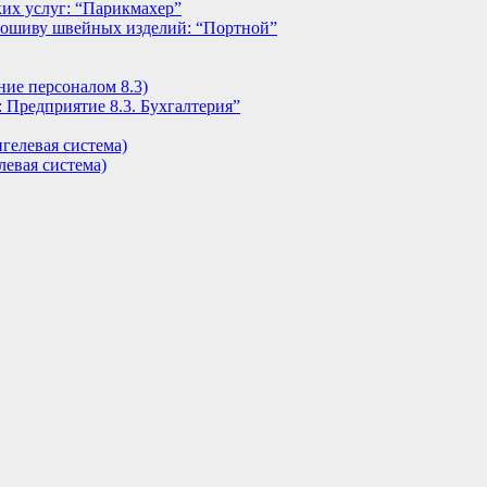
их услуг: “Парикмахер”
пошиву швейных изделий: “Портной”
ние персоналом 8.3)
 Предприятие 8.3. Бухгалтерия”
гелевая система)
евая система)