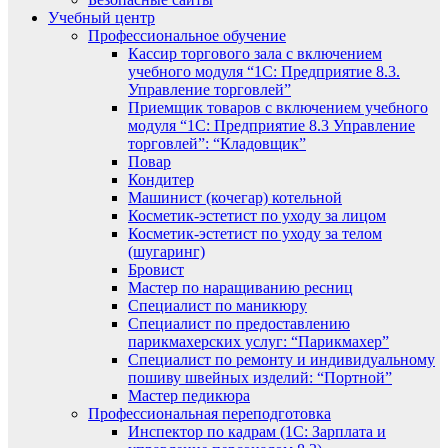
Учебный центр
Профессиональное обучение
Кассир торгового зала с включением
учебного модуля “1С: Предприятие 8.3.
Управление торговлей”
Приемщик товаров с включением учебного
модуля “1С: Предприятие 8.3 Управление
торговлей”: “Кладовщик”
Повар
Кондитер
Машинист (кочегар) котельной
Косметик-эстетист по уходу за лицом
Косметик-эстетист по уходу за телом
(шугаринг)
Бровист
Мастер по наращиванию ресниц
Специалист по маникюру
Специалист по предоставлению
парикмахерских услуг: “Парикмахер”
Специалист по ремонту и индивидуальному
пошиву швейных изделий: “Портной”
Мастер педикюра
Профессиональная переподготовка
Инспектор по кадрам (1С: Зарплата и