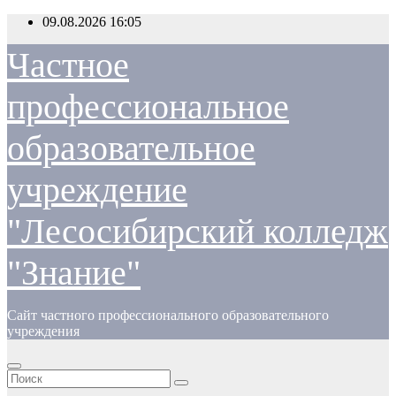
Перейти
09.08.2026
16:05
к
содержимому
Частное
профессиональное
образовательное
учреждение
"Лесосибирский колледж
"Знание"
Сайт частного профессионального образовательного
учреждения