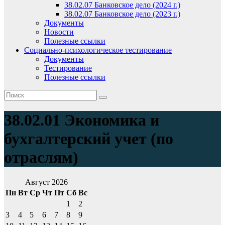
38.02.07 Банковское дело (2024 г.)
38.02.07 Банковское дело (2023 г.)
Документы
Новости
Полезные ссылки
Социально-психологическое тестирование
Документы
Тестирование
Полезные ссылки
38.02.01 Экономика и
бухгалтерский учет (по
отраслям)
Август 2026
Пн
Вт
Ср
Чт
Пт
Сб
Вс
1
2
3
4
5
6
7
8
9