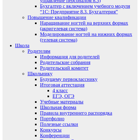
управление персоналом 8.3)
Бухгалтер с включением учебного модуля
“1С: Предприятие 8.3. Бухгалтерия”
Повышение квалификации
Наращивание ногтей на верхних формах
(акригелевая система)
Моделирование ногтей на нижних формах
(гелевая система)
Школа
Родителям
Информация для родителей
Родительские собрания
Родительский комитет
Школьнику
Будущему первокласснику
Итоговая аттестация
4 класс
ЕГЭ, ОГЭ
Учебные материалы
Школьная форма
Правила внутреннего распорядка
Портфолио
Полезные ссылки
Конкурсы
Конференции