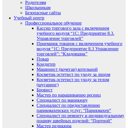
Родителям
Школьникам
Безопасные сайты
Учебный центр
Профессиональное обучение
Кассир торгового зала с включением
учебного модуля “1С: Предприятие 8.3.
Управление торговлей”
Приемщик товаров с включением учебного
модуля “1С: Предприятие 8.3 Управление
торговлей”: “Кладовщик”
Повар
Кондитер
Машинист (кочегар) котельной
Косметик-эстетист по уходу за лицом
Косметик-эстетист по уходу за телом
(шугаринг)
Бровист
Мастер по наращиванию ресниц
Специалист по маникюру
Специалист по предоставлению
парикмахерских услуг: “Парикмахер”
Специалист по ремонту и индивидуальному
пошиву швейных изделий: “Портной”
Мастер педикюра