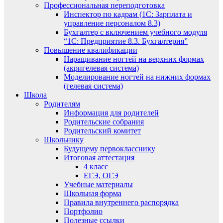
Профессиональная переподготовка
Инспектор по кадрам (1С: Зарплата и
управление персоналом 8.3)
Бухгалтер с включением учебного модуля
“1С: Предприятие 8.3. Бухгалтерия”
Повышение квалификации
Наращивание ногтей на верхних формах
(акригелевая система)
Моделирование ногтей на нижних формах
(гелевая система)
Школа
Родителям
Информация для родителей
Родительские собрания
Родительский комитет
Школьнику
Будущему первокласснику
Итоговая аттестация
4 класс
ЕГЭ, ОГЭ
Учебные материалы
Школьная форма
Правила внутреннего распорядка
Портфолио
Полезные ссылки