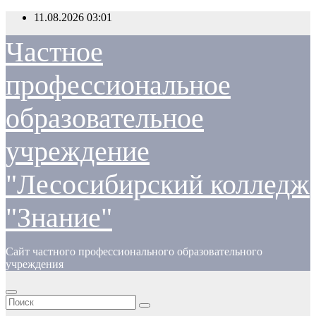
Перейти
11.08.2026
03:01
к
содержимому
Частное
профессиональное
образовательное
учреждение
"Лесосибирский колледж
"Знание"
Сайт частного профессионального образовательного
учреждения