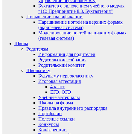
управление персоналом 8.3)
Бухгалтер с включением учебного модуля
“1С: Предприятие 8.3. Бухгалтерия”
Повышение квалификации
Наращивание ногтей на верхних формах
(акригелевая система)
Моделирование ногтей на нижних формах
(гелевая система)
Школа
Родителям
Информация для родителей
Родительские собрания
Родительский комитет
Школьнику
Будущему первокласснику
Итоговая аттестация
4 класс
ЕГЭ, ОГЭ
Учебные материалы
Школьная форма
Правила внутреннего распорядка
Портфолио
Полезные ссылки
Конкурсы
Конференции