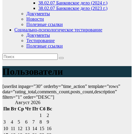
38.02.07 Банковское дело (2024 г.)
38.02.07 Банковское дело (2023 г.)
Документы
Новости
Полезные ссылки
Социально-психологическое тестирование
Документы
Тестирование
Полезные ссылки
Пользователи
[userlist inpage=”30″ orderby=”time_action” template=”rows”
data=”rating_total,comments_count,posts_count,description”
filters=”1″ order=”DESC”]
Август 2026
Пн
Вт
Ср
Чт
Пт
Сб
Вс
1
2
3
4
5
6
7
8
9
10
11
12
13
14
15
16