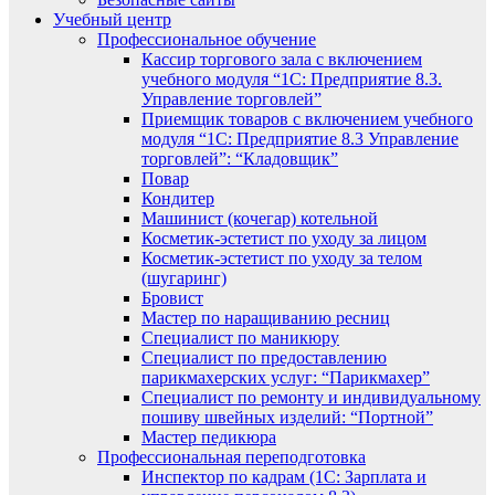
Учебный центр
Профессиональное обучение
Кассир торгового зала с включением
учебного модуля “1С: Предприятие 8.3.
Управление торговлей”
Приемщик товаров с включением учебного
модуля “1С: Предприятие 8.3 Управление
торговлей”: “Кладовщик”
Повар
Кондитер
Машинист (кочегар) котельной
Косметик-эстетист по уходу за лицом
Косметик-эстетист по уходу за телом
(шугаринг)
Бровист
Мастер по наращиванию ресниц
Специалист по маникюру
Специалист по предоставлению
парикмахерских услуг: “Парикмахер”
Специалист по ремонту и индивидуальному
пошиву швейных изделий: “Портной”
Мастер педикюра
Профессиональная переподготовка
Инспектор по кадрам (1С: Зарплата и