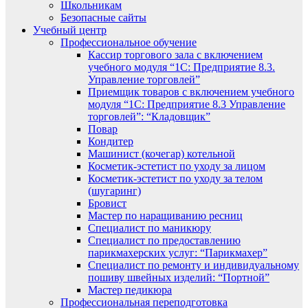
Школьникам
Безопасные сайты
Учебный центр
Профессиональное обучение
Кассир торгового зала с включением
учебного модуля “1С: Предприятие 8.3.
Управление торговлей”
Приемщик товаров с включением учебного
модуля “1С: Предприятие 8.3 Управление
торговлей”: “Кладовщик”
Повар
Кондитер
Машинист (кочегар) котельной
Косметик-эстетист по уходу за лицом
Косметик-эстетист по уходу за телом
(шугаринг)
Бровист
Мастер по наращиванию ресниц
Специалист по маникюру
Специалист по предоставлению
парикмахерских услуг: “Парикмахер”
Специалист по ремонту и индивидуальному
пошиву швейных изделий: “Портной”
Мастер педикюра
Профессиональная переподготовка