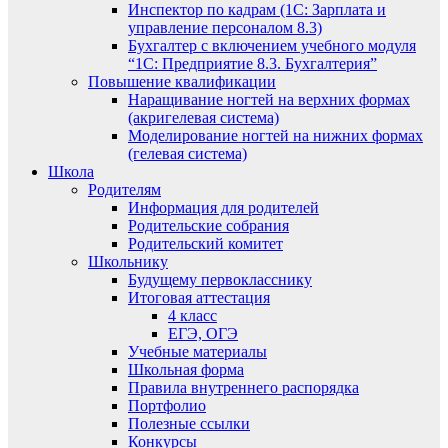
Инспектор по кадрам (1С: Зарплата и
управление персоналом 8.3)
Бухгалтер с включением учебного модуля
“1С: Предприятие 8.3. Бухгалтерия”
Повышение квалификации
Наращивание ногтей на верхних формах
(акригелевая система)
Моделирование ногтей на нижних формах
(гелевая система)
Школа
Родителям
Информация для родителей
Родительские собрания
Родительский комитет
Школьнику
Будущему первокласснику
Итоговая аттестация
4 класс
ЕГЭ, ОГЭ
Учебные материалы
Школьная форма
Правила внутреннего распорядка
Портфолио
Полезные ссылки
Конкурсы