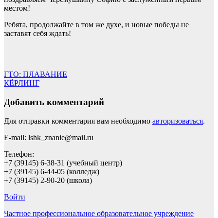
местом!
Ребята, продолжайте в том же духе, и новые победы не
заставят себя ждать!
Навигация
ГТО: ПЛАВАНИЕ
КЁРЛИНГ
по
записям
Добавить комментарий
Для отправки комментария вам необходимо
авторизоваться
.
E-mail: lshk_znanie@mail.ru
Телефон:
+7 (39145) 6-38-31 (учебный центр)
+7 (39145) 6-44-05 (колледж)
+7 (39145) 2-90-20 (школа)
Войти
Частное профессиональное образовательное учреждение