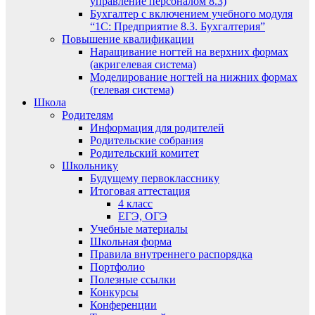
управление персоналом 8.3)
Бухгалтер с включением учебного модуля
“1С: Предприятие 8.3. Бухгалтерия”
Повышение квалификации
Наращивание ногтей на верхних формах
(акригелевая система)
Моделирование ногтей на нижних формах
(гелевая система)
Школа
Родителям
Информация для родителей
Родительские собрания
Родительский комитет
Школьнику
Будущему первокласснику
Итоговая аттестация
4 класс
ЕГЭ, ОГЭ
Учебные материалы
Школьная форма
Правила внутреннего распорядка
Портфолио
Полезные ссылки
Конкурсы
Конференции