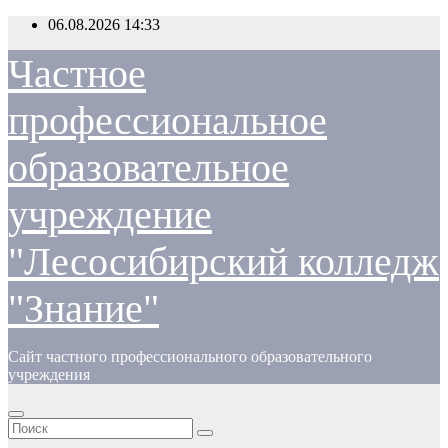
Перейти
06.08.2026
14:33
к
содержимому
Частное
профессиональное
образовательное
учреждение
"Лесосибирский колледж
"Знание"
Сайт частного профессионального образовательного
учреждения