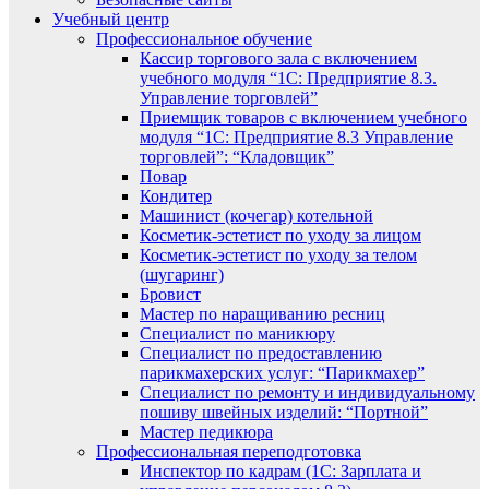
Учебный центр
Профессиональное обучение
Кассир торгового зала с включением
учебного модуля “1С: Предприятие 8.3.
Управление торговлей”
Приемщик товаров с включением учебного
модуля “1С: Предприятие 8.3 Управление
торговлей”: “Кладовщик”
Повар
Кондитер
Машинист (кочегар) котельной
Косметик-эстетист по уходу за лицом
Косметик-эстетист по уходу за телом
(шугаринг)
Бровист
Мастер по наращиванию ресниц
Специалист по маникюру
Специалист по предоставлению
парикмахерских услуг: “Парикмахер”
Специалист по ремонту и индивидуальному
пошиву швейных изделий: “Портной”
Мастер педикюра
Профессиональная переподготовка
Инспектор по кадрам (1С: Зарплата и