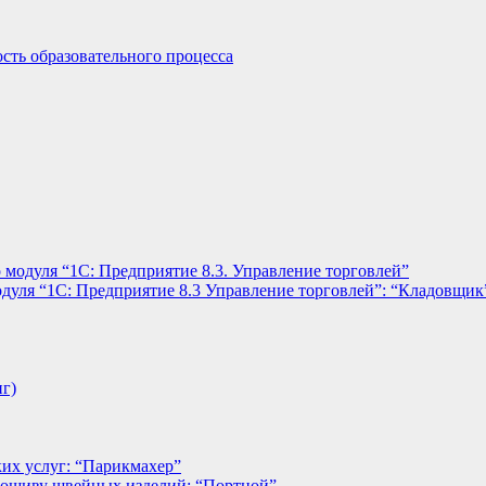
сть образовательного процесса
 модуля “1С: Предприятие 8.3. Управление торговлей”
дуля “1С: Предприятие 8.3 Управление торговлей”: “Кладовщик
нг)
их услуг: “Парикмахер”
пошиву швейных изделий: “Портной”