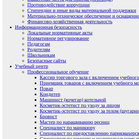
Противодействие коррупции
Стипендии и иные виды материальной поддержки
Материально-техническое обеспечение и оснащенно
Финансово-хозяйственная деятельность
Информационная безопасность
Локальные нормативные акты
Нормативное регулирование
Педагогам
Родителям
Школьникам
Безопасные сайты
Учебный центр
Профессиональное обучение
Кассир торгового зала с включением учебного
Приемщик товаров с включением учебного мо
Повар
Кондитер
Машинист (кочегар) котельной
Косметик-эстетист по уходу за лицом
Косметик-эстетист по уходу за телом (шугари
Бровист
Мастер по наращиванию ресниц
Специалист по маникюру
Специалист по предоставлению парикмахерск
Специалист по ремонту и индивидуальному 