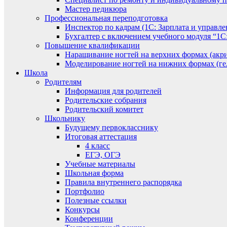
Мастер педикюра
Профессиональная переподготовка
Инспектор по кадрам (1С: Зарплата и управле
Бухгалтер с включением учебного модуля “1С:
Повышение квалификации
Наращивание ногтей на верхних формах (акри
Моделирование ногтей на нижних формах (гел
Школа
Родителям
Информация для родителей
Родительские собрания
Родительский комитет
Школьнику
Будущему первокласснику
Итоговая аттестация
4 класс
ЕГЭ, ОГЭ
Учебные материалы
Школьная форма
Правила внутреннего распорядка
Портфолио
Полезные ссылки
Конкурсы
Конференции