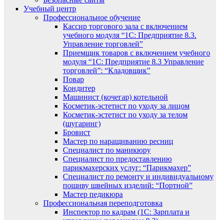
Учебный центр
Профессиональное обучение
Кассир торгового зала с включением
учебного модуля “1С: Предприятие 8.3.
Управление торговлей”
Приемщик товаров с включением учебного
модуля “1С: Предприятие 8.3 Управление
торговлей”: “Кладовщик”
Повар
Кондитер
Машинист (кочегар) котельной
Косметик-эстетист по уходу за лицом
Косметик-эстетист по уходу за телом
(шугаринг)
Бровист
Мастер по наращиванию ресниц
Специалист по маникюру
Специалист по предоставлению
парикмахерских услуг: “Парикмахер”
Специалист по ремонту и индивидуальному
пошиву швейных изделий: “Портной”
Мастер педикюра
Профессиональная переподготовка
Инспектор по кадрам (1С: Зарплата и