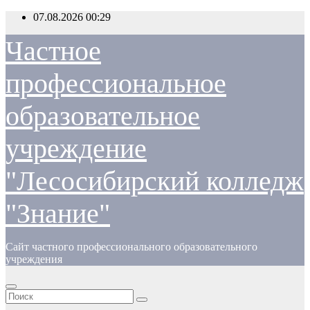
Перейти
07.08.2026
00:29
к
содержимому
Частное
профессиональное
образовательное
учреждение
"Лесосибирский колледж
"Знание"
Сайт частного профессионального образовательного
учреждения