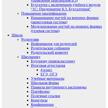
управление персоналом 8.3)
Бухгалтер с включением учебного модуля
“1С: Предприятие 8.3. Бухгалтерия”
Повышение квалификации
Наращивание ногтей на верхних формах
(акригелевая система)
Моделирование ногтей на нижних формах
(гелевая система)
Школа
Родителям
Информация для родителей
Родительские собрания
Родительский комитет
Школьнику
Будущему первокласснику
Итоговая аттестация
4 класс
ЕГЭ, ОГЭ
Учебные материалы
Школьная форма
Правила внутреннего распорядка
Портфолио
Полезные ссылки
Конкурсы
Конференции