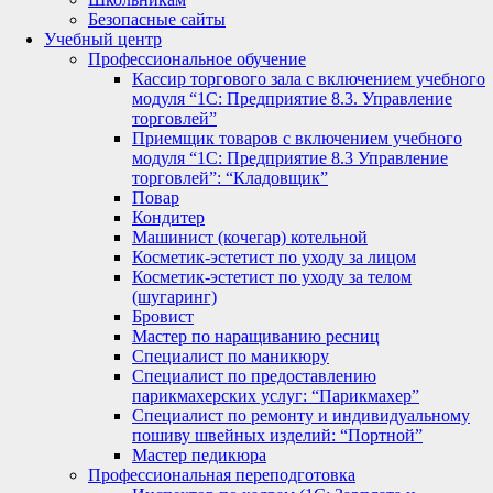
Безопасные сайты
Учебный центр
Профессиональное обучение
Кассир торгового зала с включением учебного
модуля “1С: Предприятие 8.3. Управление
торговлей”
Приемщик товаров с включением учебного
модуля “1С: Предприятие 8.3 Управление
торговлей”: “Кладовщик”
Повар
Кондитер
Машинист (кочегар) котельной
Косметик-эстетист по уходу за лицом
Косметик-эстетист по уходу за телом
(шугаринг)
Бровист
Мастер по наращиванию ресниц
Специалист по маникюру
Специалист по предоставлению
парикмахерских услуг: “Парикмахер”
Специалист по ремонту и индивидуальному
пошиву швейных изделий: “Портной”
Мастер педикюра
Профессиональная переподготовка