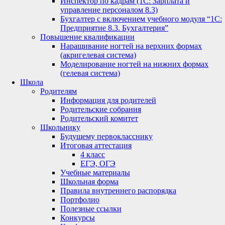
Инспектор по кадрам (1С: Зарплата и
управление персоналом 8.3)
Бухгалтер с включением учебного модуля “1С:
Предприятие 8.3. Бухгалтерия”
Повышение квалификации
Наращивание ногтей на верхних формах
(акригелевая система)
Моделирование ногтей на нижних формах
(гелевая система)
Школа
Родителям
Информация для родителей
Родительские собрания
Родительский комитет
Школьнику
Будущему первокласснику
Итоговая аттестация
4 класс
ЕГЭ, ОГЭ
Учебные материалы
Школьная форма
Правила внутреннего распорядка
Портфолио
Полезные ссылки
Конкурсы