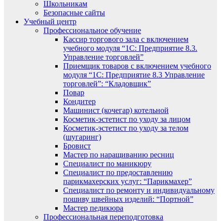
Школьникам
Безопасные сайты
Учебный центр
Профессиональное обучение
Кассир торгового зала с включением
учебного модуля “1С: Предприятие 8.3.
Управление торговлей”
Приемщик товаров с включением учебного
модуля “1С: Предприятие 8.3 Управление
торговлей”: “Кладовщик”
Повар
Кондитер
Машинист (кочегар) котельной
Косметик-эстетист по уходу за лицом
Косметик-эстетист по уходу за телом
(шугаринг)
Бровист
Мастер по наращиванию ресниц
Специалист по маникюру
Специалист по предоставлению
парикмахерских услуг: “Парикмахер”
Специалист по ремонту и индивидуальному
пошиву швейных изделий: “Портной”
Мастер педикюра
Профессиональная переподготовка