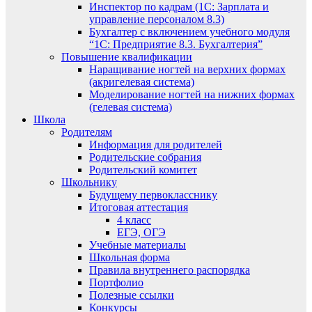
Инспектор по кадрам (1С: Зарплата и
управление персоналом 8.3)
Бухгалтер с включением учебного модуля
“1С: Предприятие 8.3. Бухгалтерия”
Повышение квалификации
Наращивание ногтей на верхних формах
(акригелевая система)
Моделирование ногтей на нижних формах
(гелевая система)
Школа
Родителям
Информация для родителей
Родительские собрания
Родительский комитет
Школьнику
Будущему первокласснику
Итоговая аттестация
4 класс
ЕГЭ, ОГЭ
Учебные материалы
Школьная форма
Правила внутреннего распорядка
Портфолио
Полезные ссылки
Конкурсы