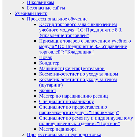
Школьникам
Безопасные сайты
Учебный центр
Профессиональное обучение
Кассир торгового зала с включением
учебного модуля “1С: Предприятие 8.3.
Управление торговлей”
Приемщик товаров с включением учебного
модуля “1С: Предприятие 8.3 Управление
торговлей”: “Кладовщик”
Повар
Кондитер
Машинист (кочегар) котельной
Косметик-эстетист по уходу за лицом
Косметик-эстетист по уходу за телом
(шугаринг)
Бровист
Мастер по наращиванию ресниц
Специалист по маникюру
Специалист по предоставлению
парикмахерских услуг: “Парикмахер”
Специалист по ремонту и индивидуальному
пошиву швейных изделий: “Портной”
Мастер педикюра
Профессиональная переподготовка