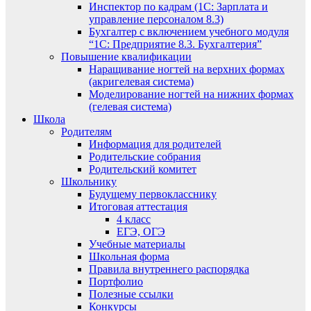
Инспектор по кадрам (1С: Зарплата и
управление персоналом 8.3)
Бухгалтер с включением учебного модуля
“1С: Предприятие 8.3. Бухгалтерия”
Повышение квалификации
Наращивание ногтей на верхних формах
(акригелевая система)
Моделирование ногтей на нижних формах
(гелевая система)
Школа
Родителям
Информация для родителей
Родительские собрания
Родительский комитет
Школьнику
Будущему первокласснику
Итоговая аттестация
4 класс
ЕГЭ, ОГЭ
Учебные материалы
Школьная форма
Правила внутреннего распорядка
Портфолио
Полезные ссылки
Конкурсы