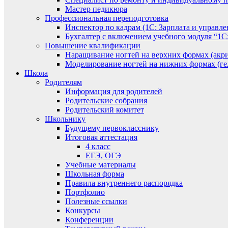
Мастер педикюра
Профессиональная переподготовка
Инспектор по кадрам (1С: Зарплата и управле
Бухгалтер с включением учебного модуля “1С:
Повышение квалификации
Наращивание ногтей на верхних формах (акри
Моделирование ногтей на нижних формах (гел
Школа
Родителям
Информация для родителей
Родительские собрания
Родительский комитет
Школьнику
Будущему первокласснику
Итоговая аттестация
4 класс
ЕГЭ, ОГЭ
Учебные материалы
Школьная форма
Правила внутреннего распорядка
Портфолио
Полезные ссылки
Конкурсы
Конференции