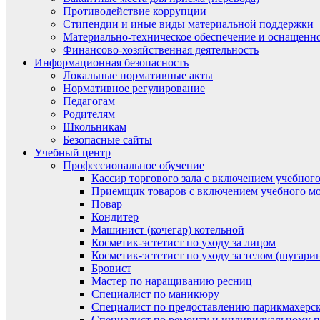
Противодействие коррупции
Стипендии и иные виды материальной поддержки
Материально-техническое обеспечение и оснащенно
Финансово-хозяйственная деятельность
Информационная безопасность
Локальные нормативные акты
Нормативное регулирование
Педагогам
Родителям
Школьникам
Безопасные сайты
Учебный центр
Профессиональное обучение
Кассир торгового зала с включением учебного
Приемщик товаров с включением учебного мо
Повар
Кондитер
Машинист (кочегар) котельной
Косметик-эстетист по уходу за лицом
Косметик-эстетист по уходу за телом (шугари
Бровист
Мастер по наращиванию ресниц
Специалист по маникюру
Специалист по предоставлению парикмахерск
Специалист по ремонту и индивидуальному 