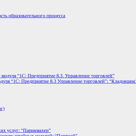
сть образовательного процесса
 модуля “1С: Предприятие 8.3. Управление торговлей”
дуля “1С: Предприятие 8.3 Управление торговлей”: “Кладовщик
нг)
их услуг: “Парикмахер”
пошиву швейных изделий: “Портной”