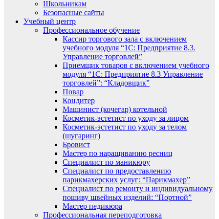
Школьникам
Безопасные сайты
Учебный центр
Профессиональное обучение
Кассир торгового зала с включением
учебного модуля “1С: Предприятие 8.3.
Управление торговлей”
Приемщик товаров с включением учебного
модуля “1С: Предприятие 8.3 Управление
торговлей”: “Кладовщик”
Повар
Кондитер
Машинист (кочегар) котельной
Косметик-эстетист по уходу за лицом
Косметик-эстетист по уходу за телом
(шугаринг)
Бровист
Мастер по наращиванию ресниц
Специалист по маникюру
Специалист по предоставлению
парикмахерских услуг: “Парикмахер”
Специалист по ремонту и индивидуальному
пошиву швейных изделий: “Портной”
Мастер педикюра
Профессиональная переподготовка