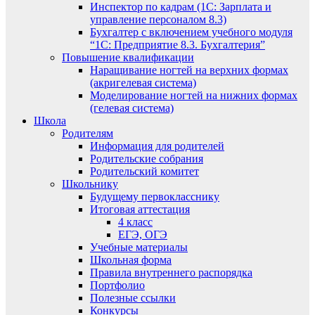
Инспектор по кадрам (1С: Зарплата и
управление персоналом 8.3)
Бухгалтер с включением учебного модуля
“1С: Предприятие 8.3. Бухгалтерия”
Повышение квалификации
Наращивание ногтей на верхних формах
(акригелевая система)
Моделирование ногтей на нижних формах
(гелевая система)
Школа
Родителям
Информация для родителей
Родительские собрания
Родительский комитет
Школьнику
Будущему первокласснику
Итоговая аттестация
4 класс
ЕГЭ, ОГЭ
Учебные материалы
Школьная форма
Правила внутреннего распорядка
Портфолио
Полезные ссылки
Конкурсы