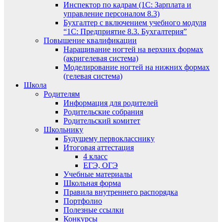
Инспектор по кадрам (1С: Зарплата и
управление персоналом 8.3)
Бухгалтер с включением учебного модуля
“1С: Предприятие 8.3. Бухгалтерия”
Повышение квалификации
Наращивание ногтей на верхних формах
(акригелевая система)
Моделирование ногтей на нижних формах
(гелевая система)
Школа
Родителям
Информация для родителей
Родительские собрания
Родительский комитет
Школьнику
Будущему первокласснику
Итоговая аттестация
4 класс
ЕГЭ, ОГЭ
Учебные материалы
Школьная форма
Правила внутреннего распорядка
Портфолио
Полезные ссылки
Конкурсы