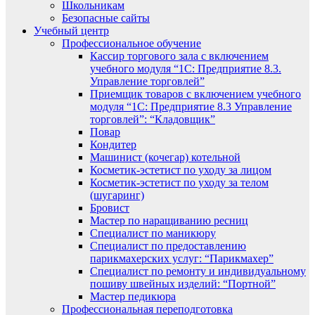
Школьникам
Безопасные сайты
Учебный центр
Профессиональное обучение
Кассир торгового зала с включением
учебного модуля “1С: Предприятие 8.3.
Управление торговлей”
Приемщик товаров с включением учебного
модуля “1С: Предприятие 8.3 Управление
торговлей”: “Кладовщик”
Повар
Кондитер
Машинист (кочегар) котельной
Косметик-эстетист по уходу за лицом
Косметик-эстетист по уходу за телом
(шугаринг)
Бровист
Мастер по наращиванию ресниц
Специалист по маникюру
Специалист по предоставлению
парикмахерских услуг: “Парикмахер”
Специалист по ремонту и индивидуальному
пошиву швейных изделий: “Портной”
Мастер педикюра
Профессиональная переподготовка