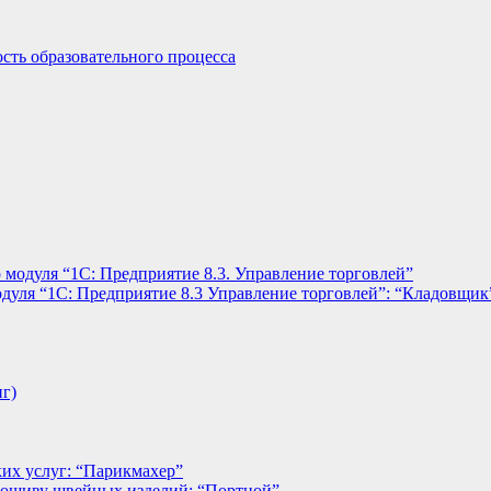
сть образовательного процесса
 модуля “1С: Предприятие 8.3. Управление торговлей”
дуля “1С: Предприятие 8.3 Управление торговлей”: “Кладовщик
нг)
их услуг: “Парикмахер”
пошиву швейных изделий: “Портной”