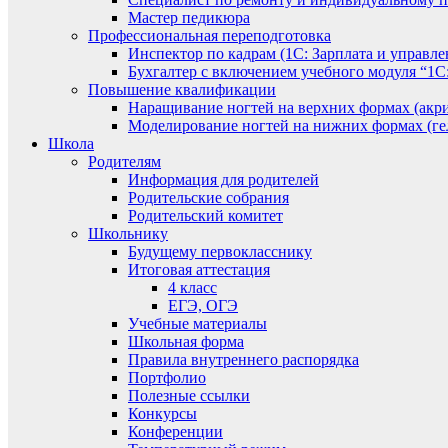
Мастер педикюра
Профессиональная переподготовка
Инспектор по кадрам (1С: Зарплата и управле
Бухгалтер с включением учебного модуля “1С:
Повышение квалификации
Наращивание ногтей на верхних формах (акри
Моделирование ногтей на нижних формах (гел
Школа
Родителям
Информация для родителей
Родительские собрания
Родительский комитет
Школьнику
Будущему первокласснику
Итоговая аттестация
4 класс
ЕГЭ, ОГЭ
Учебные материалы
Школьная форма
Правила внутреннего распорядка
Портфолио
Полезные ссылки
Конкурсы
Конференции