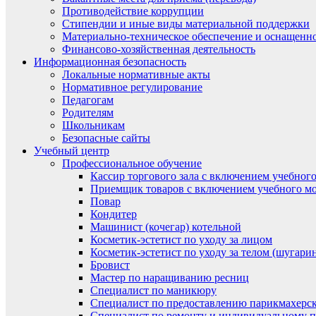
Противодействие коррупции
Стипендии и иные виды материальной поддержки
Материально-техническое обеспечение и оснащенно
Финансово-хозяйственная деятельность
Информационная безопасность
Локальные нормативные акты
Нормативное регулирование
Педагогам
Родителям
Школьникам
Безопасные сайты
Учебный центр
Профессиональное обучение
Кассир торгового зала с включением учебного
Приемщик товаров с включением учебного мо
Повар
Кондитер
Машинист (кочегар) котельной
Косметик-эстетист по уходу за лицом
Косметик-эстетист по уходу за телом (шугари
Бровист
Мастер по наращиванию ресниц
Специалист по маникюру
Специалист по предоставлению парикмахерск
Специалист по ремонту и индивидуальному 