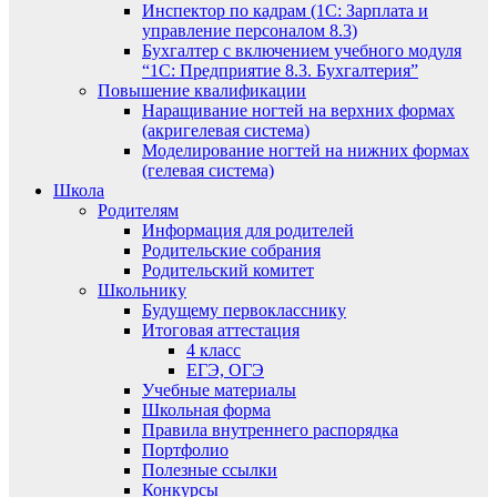
Инспектор по кадрам (1С: Зарплата и
управление персоналом 8.3)
Бухгалтер с включением учебного модуля
“1С: Предприятие 8.3. Бухгалтерия”
Повышение квалификации
Наращивание ногтей на верхних формах
(акригелевая система)
Моделирование ногтей на нижних формах
(гелевая система)
Школа
Родителям
Информация для родителей
Родительские собрания
Родительский комитет
Школьнику
Будущему первокласснику
Итоговая аттестация
4 класс
ЕГЭ, ОГЭ
Учебные материалы
Школьная форма
Правила внутреннего распорядка
Портфолио
Полезные ссылки
Конкурсы