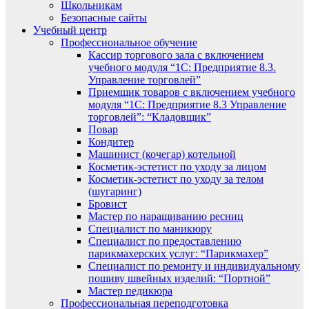
Школьникам
Безопасные сайты
Учебный центр
Профессиональное обучение
Кассир торгового зала с включением
учебного модуля “1С: Предприятие 8.3.
Управление торговлей”
Приемщик товаров с включением учебного
модуля “1С: Предприятие 8.3 Управление
торговлей”: “Кладовщик”
Повар
Кондитер
Машинист (кочегар) котельной
Косметик-эстетист по уходу за лицом
Косметик-эстетист по уходу за телом
(шугаринг)
Бровист
Мастер по наращиванию ресниц
Специалист по маникюру
Специалист по предоставлению
парикмахерских услуг: “Парикмахер”
Специалист по ремонту и индивидуальному
пошиву швейных изделий: “Портной”
Мастер педикюра
Профессиональная переподготовка