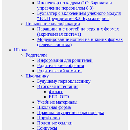
Инспектор по кадрам (1С: Зарплата и
управление персоналом 8.3)
Бухгалтер с включением учебного модуля
“1С: Предприятие 8.3. Бухгалтерия”
Повышение квалификации
Наращивание ногтей на верхних формах
(акригелевая система)
Моделирование ногтей на нижних формах
(гелевая система)
Школа
Родителям
Информация для родителей
Родительские собрания
Родительский комитет
Школьнику
Будущему первокласснику
Итоговая аттестация
4 класс
ЕГЭ, ОГЭ
Учебные материалы
Школьная форма
Правила внутреннего распорядка
Портфолио
Полезные ссылки
Конкурсы