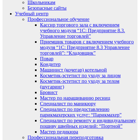
Школьникам
Безопасные сайты
Учебный центр
Профессиональное обучение
Кассир торгового зала с включением
учебного модуля “1С: Предприятие 8.3.
Управление торговлей”
Приемщик товаров с включением учебного
модуля “1С: Предприятие 8.3 Управление
торговлей”: “Кладовщик”
Повар
Кондитер
Машинист (кочегар) котельной
Косметик-эстетист по уходу за лицом
Косметик-эстетист по уходу за телом
(шугаринг)
Бровист
Мастер по наращиванию ресниц
Специалист по маникюру
Специалист по предоставлению
парикмахерских услуг: “Парикмахер”
Специалист по ремонту и индивидуальному
пошиву швейных изделий: “Портной”
Мастер педикюра
Профессиональная переподготовка