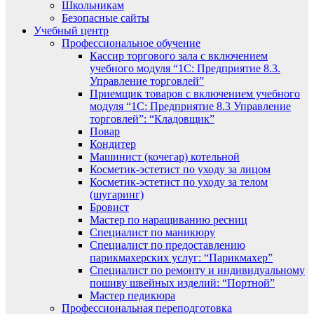
Школьникам
Безопасные сайты
Учебный центр
Профессиональное обучение
Кассир торгового зала с включением
учебного модуля “1С: Предприятие 8.3.
Управление торговлей”
Приемщик товаров с включением учебного
модуля “1С: Предприятие 8.3 Управление
торговлей”: “Кладовщик”
Повар
Кондитер
Машинист (кочегар) котельной
Косметик-эстетист по уходу за лицом
Косметик-эстетист по уходу за телом
(шугаринг)
Бровист
Мастер по наращиванию ресниц
Специалист по маникюру
Специалист по предоставлению
парикмахерских услуг: “Парикмахер”
Специалист по ремонту и индивидуальному
пошиву швейных изделий: “Портной”
Мастер педикюра
Профессиональная переподготовка