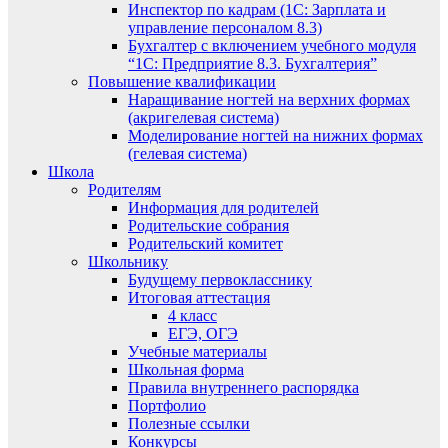
Инспектор по кадрам (1С: Зарплата и
управление персоналом 8.3)
Бухгалтер с включением учебного модуля
“1С: Предприятие 8.3. Бухгалтерия”
Повышение квалификации
Наращивание ногтей на верхних формах
(акригелевая система)
Моделирование ногтей на нижних формах
(гелевая система)
Школа
Родителям
Информация для родителей
Родительские собрания
Родительский комитет
Школьнику
Будущему первокласснику
Итоговая аттестация
4 класс
ЕГЭ, ОГЭ
Учебные материалы
Школьная форма
Правила внутреннего распорядка
Портфолио
Полезные ссылки
Конкурсы