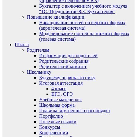
управление персоналом 8.3)
Бухгалтер с включением учебного модуля
“1С: Предприятие 8.3. Бухгалтерия”
Повышение квалификации
Наращивание ногтей на верхних формах
(акригелевая система)
Моделирование ногтей на нижних формах
(гелевая система)
Школа
Родителям
Информация для родителей
Родительские собрания
Родительский комитет
Школьнику
Будущему первокласснику
Итоговая аттестация
4 класс
ЕГЭ, ОГЭ
Учебные материалы
Школьная форма
Правила внутреннего распорядка
Портфолио
Полезные ссылки
Конкурсы
Конференции