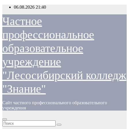
Перейти
06.08.2026
21:40
к
содержимому
Частное
профессиональное
образовательное
учреждение
"Лесосибирский колледж
"Знание"
Сайт частного профессионального образовательного
учреждения