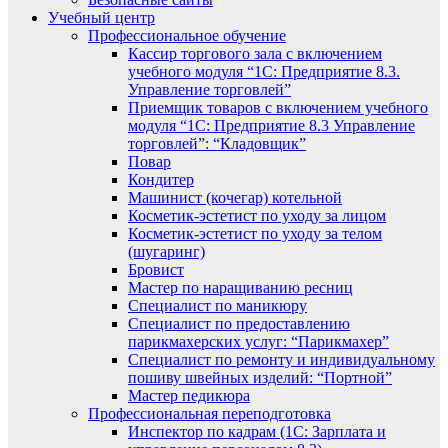
Учебный центр
Профессиональное обучение
Кассир торгового зала с включением
учебного модуля “1С: Предприятие 8.3.
Управление торговлей”
Приемщик товаров с включением учебного
модуля “1С: Предприятие 8.3 Управление
торговлей”: “Кладовщик”
Повар
Кондитер
Машинист (кочегар) котельной
Косметик-эстетист по уходу за лицом
Косметик-эстетист по уходу за телом
(шугаринг)
Бровист
Мастер по наращиванию ресниц
Специалист по маникюру
Специалист по предоставлению
парикмахерских услуг: “Парикмахер”
Специалист по ремонту и индивидуальному
пошиву швейных изделий: “Портной”
Мастер педикюра
Профессиональная переподготовка
Инспектор по кадрам (1С: Зарплата и