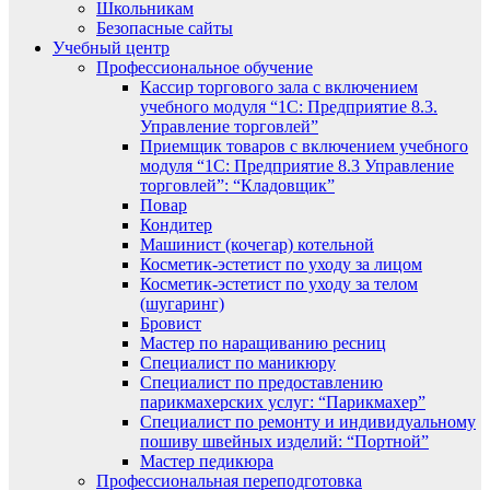
Школьникам
Безопасные сайты
Учебный центр
Профессиональное обучение
Кассир торгового зала с включением
учебного модуля “1С: Предприятие 8.3.
Управление торговлей”
Приемщик товаров с включением учебного
модуля “1С: Предприятие 8.3 Управление
торговлей”: “Кладовщик”
Повар
Кондитер
Машинист (кочегар) котельной
Косметик-эстетист по уходу за лицом
Косметик-эстетист по уходу за телом
(шугаринг)
Бровист
Мастер по наращиванию ресниц
Специалист по маникюру
Специалист по предоставлению
парикмахерских услуг: “Парикмахер”
Специалист по ремонту и индивидуальному
пошиву швейных изделий: “Портной”
Мастер педикюра
Профессиональная переподготовка