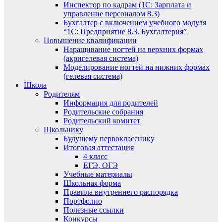
Инспектор по кадрам (1С: Зарплата и
управление персоналом 8.3)
Бухгалтер с включением учебного модуля
“1С: Предприятие 8.3. Бухгалтерия”
Повышение квалификации
Наращивание ногтей на верхних формах
(акригелевая система)
Моделирование ногтей на нижних формах
(гелевая система)
Школа
Родителям
Информация для родителей
Родительские собрания
Родительский комитет
Школьнику
Будущему первокласснику
Итоговая аттестация
4 класс
ЕГЭ, ОГЭ
Учебные материалы
Школьная форма
Правила внутреннего распорядка
Портфолио
Полезные ссылки
Конкурсы