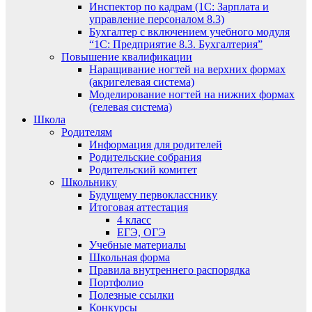
Инспектор по кадрам (1С: Зарплата и
управление персоналом 8.3)
Бухгалтер с включением учебного модуля
“1С: Предприятие 8.3. Бухгалтерия”
Повышение квалификации
Наращивание ногтей на верхних формах
(акригелевая система)
Моделирование ногтей на нижних формах
(гелевая система)
Школа
Родителям
Информация для родителей
Родительские собрания
Родительский комитет
Школьнику
Будущему первокласснику
Итоговая аттестация
4 класс
ЕГЭ, ОГЭ
Учебные материалы
Школьная форма
Правила внутреннего распорядка
Портфолио
Полезные ссылки
Конкурсы