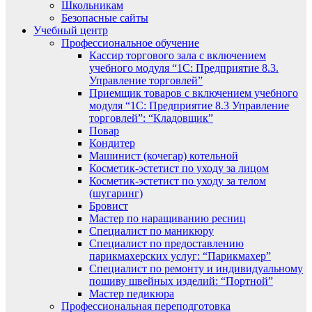
Школьникам
Безопасные сайты
Учебный центр
Профессиональное обучение
Кассир торгового зала с включением
учебного модуля “1С: Предприятие 8.3.
Управление торговлей”
Приемщик товаров с включением учебного
модуля “1С: Предприятие 8.3 Управление
торговлей”: “Кладовщик”
Повар
Кондитер
Машинист (кочегар) котельной
Косметик-эстетист по уходу за лицом
Косметик-эстетист по уходу за телом
(шугаринг)
Бровист
Мастер по наращиванию ресниц
Специалист по маникюру
Специалист по предоставлению
парикмахерских услуг: “Парикмахер”
Специалист по ремонту и индивидуальному
пошиву швейных изделий: “Портной”
Мастер педикюра
Профессиональная переподготовка