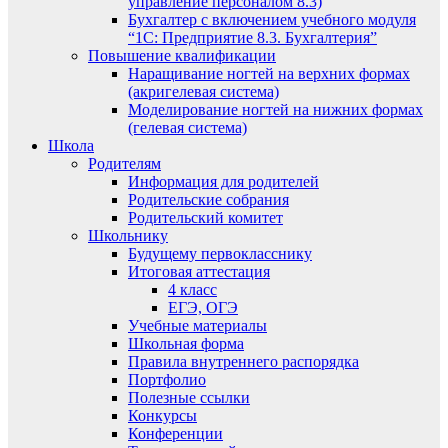
управление персоналом 8.3)
Бухгалтер с включением учебного модуля
“1С: Предприятие 8.3. Бухгалтерия”
Повышение квалификации
Наращивание ногтей на верхних формах
(акригелевая система)
Моделирование ногтей на нижних формах
(гелевая система)
Школа
Родителям
Информация для родителей
Родительские собрания
Родительский комитет
Школьнику
Будущему первокласснику
Итоговая аттестация
4 класс
ЕГЭ, ОГЭ
Учебные материалы
Школьная форма
Правила внутреннего распорядка
Портфолио
Полезные ссылки
Конкурсы
Конференции