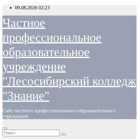
Перейти
09.08.2026
02:23
к
содержимому
Частное
профессиональное
образовательное
учреждение
"Лесосибирский колледж
"Знание"
Сайт частного профессионального образовательного
учреждения