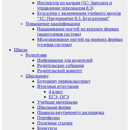
Инспектор по кадрам (1С: Зарплата и
управление персоналом 8.3)
Бухгалтер с включением учебного модуля
“1С: Предприятие 8.3. Бухгалтерия”
Повышение квалификации
Наращивание ногтей на верхних формах
(акригелевая система)
Моделирование ногтей на нижних формах
(гелевая система)
Школа
Родителям
Информация для родителей
Родительские собрания
Родительский комитет
Школьнику
Будущему первокласснику
Итоговая аттестация
4 класс
ЕГЭ, ОГЭ
Учебные материалы
Школьная форма
Правила внутреннего распорядка
Портфолио
Полезные ссылки
Конкурсы