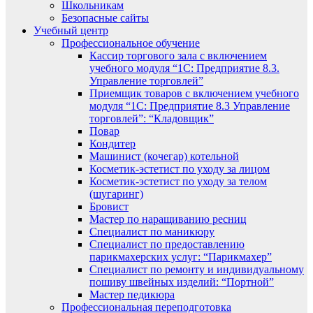
Школьникам
Безопасные сайты
Учебный центр
Профессиональное обучение
Кассир торгового зала с включением
учебного модуля “1С: Предприятие 8.3.
Управление торговлей”
Приемщик товаров с включением учебного
модуля “1С: Предприятие 8.3 Управление
торговлей”: “Кладовщик”
Повар
Кондитер
Машинист (кочегар) котельной
Косметик-эстетист по уходу за лицом
Косметик-эстетист по уходу за телом
(шугаринг)
Бровист
Мастер по наращиванию ресниц
Специалист по маникюру
Специалист по предоставлению
парикмахерских услуг: “Парикмахер”
Специалист по ремонту и индивидуальному
пошиву швейных изделий: “Портной”
Мастер педикюра
Профессиональная переподготовка