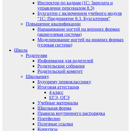
Инспектор по кадрам (1С: Зарплата и
управление персоналом 8.3)
Бухгалтер с включением учебного модуля
“1С: Предприятие 8.3. Бухгалтерия”
Повышение квалификации
Наращивание ногтей на верхних формах
(акригелевая система)
Моделирование ногтей на нижних формах
(гелевая система)
Школа
Родителям
Информация для родителей
Родительские собрания
Родительский комитет
Школьнику
Будущему первокласснику
Итоговая аттестация
4 класс
ЕГЭ, ОГЭ
Учебные материалы
Школьная форма
Правила внутреннего распорядка
Портфолио
Полезные ссылки
Конкурсы