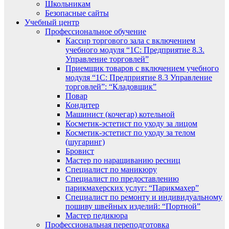
Школьникам
Безопасные сайты
Учебный центр
Профессиональное обучение
Кассир торгового зала с включением
учебного модуля “1С: Предприятие 8.3.
Управление торговлей”
Приемщик товаров с включением учебного
модуля “1С: Предприятие 8.3 Управление
торговлей”: “Кладовщик”
Повар
Кондитер
Машинист (кочегар) котельной
Косметик-эстетист по уходу за лицом
Косметик-эстетист по уходу за телом
(шугаринг)
Бровист
Мастер по наращиванию ресниц
Специалист по маникюру
Специалист по предоставлению
парикмахерских услуг: “Парикмахер”
Специалист по ремонту и индивидуальному
пошиву швейных изделий: “Портной”
Мастер педикюра
Профессиональная переподготовка