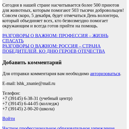
Сегодня в нашей стране насчитывается более 500 приютов
для животных, которым помогают 503 тысячи добровольцев!
Совсем скоро, 5 декабря, будет отмечаться День волонтера,
который объединяет всех, кто безвозмездно помогает
окружающим и всегда готов прийти на помощь.
Навигация
РАЗГОВОРЫ О ВАЖНОМ: ПРОФЕССИЯ – ЖИЗНЬ
СПАСАТЬ
по
РАЗГОВОРЫ О ВАЖНОМ: РОССИЯ – СТРАНА
записям
ПОБЕДИТЕЛЕЙ. КО ДНЮ ГЕРОЕВ ОТЕЧЕСТВА
Добавить комментарий
Для отправки комментария вам необходимо
авторизоваться
.
E-mail: lshk_znanie@mail.ru
Телефон:
+7 (39145) 6-38-31 (учебный центр)
+7 (39145) 6-44-05 (колледж)
+7 (39145) 2-90-20 (школа)
Войти
Частное профессиональное образовательное учреждение