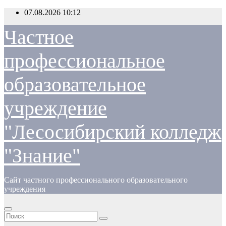
Перейти
07.08.2026
10:12
к
содержимому
Частное
профессиональное
образовательное
учреждение
"Лесосибирский колледж
"Знание"
Сайт частного профессионального образовательного
учреждения