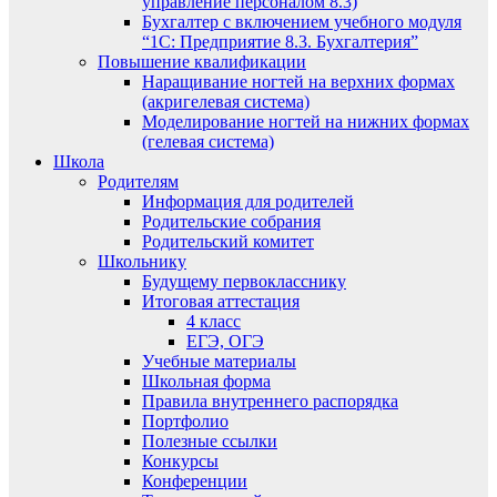
управление персоналом 8.3)
Бухгалтер с включением учебного модуля
“1С: Предприятие 8.3. Бухгалтерия”
Повышение квалификации
Наращивание ногтей на верхних формах
(акригелевая система)
Моделирование ногтей на нижних формах
(гелевая система)
Школа
Родителям
Информация для родителей
Родительские собрания
Родительский комитет
Школьнику
Будущему первокласснику
Итоговая аттестация
4 класс
ЕГЭ, ОГЭ
Учебные материалы
Школьная форма
Правила внутреннего распорядка
Портфолио
Полезные ссылки
Конкурсы
Конференции