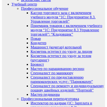
Учебный центр
Профессиональное обучение
Кассир торгового зала с включением
учебного модуля “1С: Предприятие 8.3.
Управление торговлей”
Приемщик товаров с включением учебного
модуля “1С: Предприятие 8.3 Управление
торговлей”: “Кладовщик”
Повар
Кондитер
Машинист (кочегар) котельной
Косметик-эстетист по уходу за лицом
Косметик-эстетист по уходу за телом
(шугаринг)
Бровист
Мастер по наращиванию ресниц
Специалист по маникюру
Специалист по предоставлению
парикмахерских услуг: “Парикмахер”
Специалист по ремонту и индивидуальному
пошиву швейных изделий: “Портной”
Мастер педикюра
Профессиональная переподготовка
Инспектор по кадрам (1С: Зарплата и