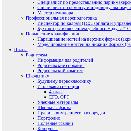
Специалист по предоставлению парикмахерск
Специалист по ремонту и индивидуальному 
Мастер педикюра
Профессиональная переподготовка
Инспектор по кадрам (1С: Зарплата и управле
Бухгалтер с включением учебного модуля “1С:
Повышение квалификации
Наращивание ногтей на верхних формах (акри
Моделирование ногтей на нижних формах (гел
Школа
Родителям
Информация для родителей
Родительские собрания
Родительский комитет
Школьнику
Будущему первокласснику
Итоговая аттестация
4 класс
ЕГЭ, ОГЭ
Учебные материалы
Школьная форма
Правила внутреннего распорядка
Портфолио
Полезные ссылки
Конкурсы