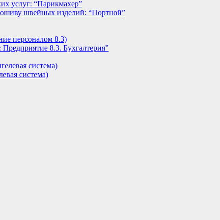
их услуг: “Парикмахер”
пошиву швейных изделий: “Портной”
ние персоналом 8.3)
 Предприятие 8.3. Бухгалтерия”
гелевая система)
евая система)