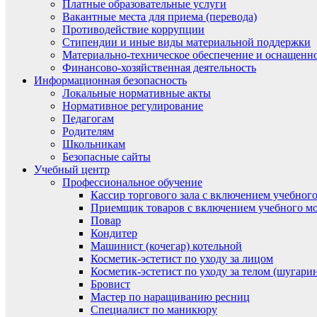
Платные образовательные услуги
Вакантные места для приема (перевода)
Противодействие коррупции
Стипендии и иные виды материальной поддержки
Материально-техническое обеспечение и оснащенно
Финансово-хозяйственная деятельность
Информационная безопасность
Локальные нормативные акты
Нормативное регулирование
Педагогам
Родителям
Школьникам
Безопасные сайты
Учебный центр
Профессиональное обучение
Кассир торгового зала с включением учебного
Приемщик товаров с включением учебного мо
Повар
Кондитер
Машинист (кочегар) котельной
Косметик-эстетист по уходу за лицом
Косметик-эстетист по уходу за телом (шугари
Бровист
Мастер по наращиванию ресниц
Специалист по маникюру