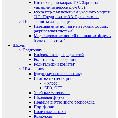
Инспектор по кадрам (1С: Зарплата и
управление персоналом 8.3)
Бухгалтер с включением учебного модуля
“1С: Предприятие 8.3. Бухгалтерия”
Повышение квалификации
Наращивание ногтей на верхних формах
(акригелевая система)
Моделирование ногтей на нижних формах
(гелевая система)
Школа
Родителям
Информация для родителей
Родительские собрания
Родительский комитет
Школьнику
Будущему первокласснику
Итоговая аттестация
4 класс
ЕГЭ, ОГЭ
Учебные материалы
Школьная форма
Правила внутреннего распорядка
Портфолио
Полезные ссылки
Конкурсы