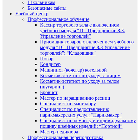
Школьникам
Безопасные сайты
Учебный центр
Профессиональное обучение
Кассир торгового зала с включением
учебного модуля “1С: Предприятие 8.3.
Управление торговлей”
Приемщик товаров с включением учебного
модуля “1С: Предприятие 8.3 Управление
торговлей”: “Кладовщик”
Повар
Кондитер
Машинист (кочегар) котельной
Косметик-эстетист по уходу за лицом
Косметик-эстетист по уходу за телом
(шугаринг)
Бровист
Мастер по наращиванию ресниц
Специалист по маникюру
Специалист по предоставлению
парикмахерских услуг: “Парикмахер”
Специалист по ремонту и индивидуальному
пошиву швейных изделий: “Портной”
Мастер педикюра
Профессиональная переподготовка