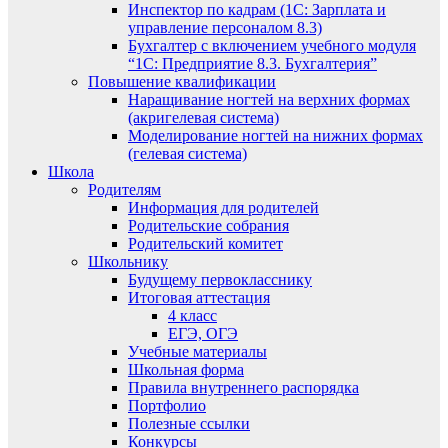
Инспектор по кадрам (1С: Зарплата и
управление персоналом 8.3)
Бухгалтер с включением учебного модуля
“1С: Предприятие 8.3. Бухгалтерия”
Повышение квалификации
Наращивание ногтей на верхних формах
(акригелевая система)
Моделирование ногтей на нижних формах
(гелевая система)
Школа
Родителям
Информация для родителей
Родительские собрания
Родительский комитет
Школьнику
Будущему первокласснику
Итоговая аттестация
4 класс
ЕГЭ, ОГЭ
Учебные материалы
Школьная форма
Правила внутреннего распорядка
Портфолио
Полезные ссылки
Конкурсы