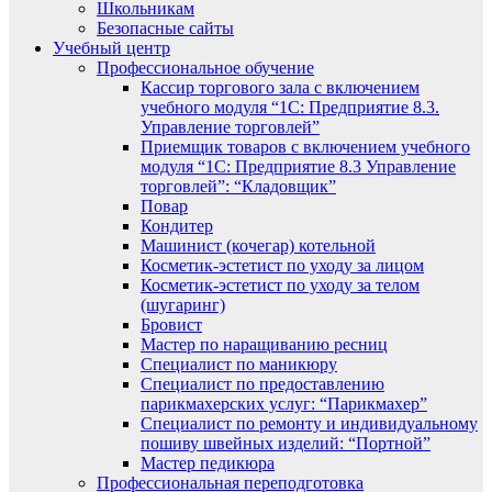
Школьникам
Безопасные сайты
Учебный центр
Профессиональное обучение
Кассир торгового зала с включением
учебного модуля “1С: Предприятие 8.3.
Управление торговлей”
Приемщик товаров с включением учебного
модуля “1С: Предприятие 8.3 Управление
торговлей”: “Кладовщик”
Повар
Кондитер
Машинист (кочегар) котельной
Косметик-эстетист по уходу за лицом
Косметик-эстетист по уходу за телом
(шугаринг)
Бровист
Мастер по наращиванию ресниц
Специалист по маникюру
Специалист по предоставлению
парикмахерских услуг: “Парикмахер”
Специалист по ремонту и индивидуальному
пошиву швейных изделий: “Портной”
Мастер педикюра
Профессиональная переподготовка