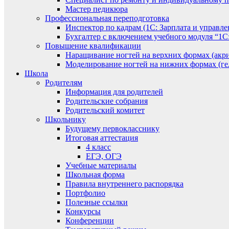
Мастер педикюра
Профессиональная переподготовка
Инспектор по кадрам (1С: Зарплата и управле
Бухгалтер с включением учебного модуля “1С:
Повышение квалификации
Наращивание ногтей на верхних формах (акри
Моделирование ногтей на нижних формах (гел
Школа
Родителям
Информация для родителей
Родительские собрания
Родительский комитет
Школьнику
Будущему первокласснику
Итоговая аттестация
4 класс
ЕГЭ, ОГЭ
Учебные материалы
Школьная форма
Правила внутреннего распорядка
Портфолио
Полезные ссылки
Конкурсы
Конференции