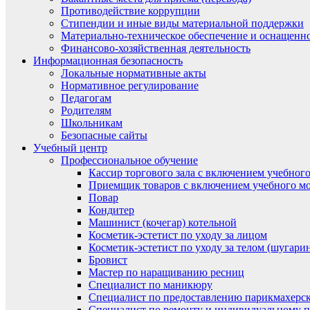
Противодействие коррупции
Стипендии и иные виды материальной поддержки
Материально-техническое обеспечение и оснащенно
Финансово-хозяйственная деятельность
Информационная безопасность
Локальные нормативные акты
Нормативное регулирование
Педагогам
Родителям
Школьникам
Безопасные сайты
Учебный центр
Профессиональное обучение
Кассир торгового зала с включением учебного
Приемщик товаров с включением учебного мо
Повар
Кондитер
Машинист (кочегар) котельной
Косметик-эстетист по уходу за лицом
Косметик-эстетист по уходу за телом (шугари
Бровист
Мастер по наращиванию ресниц
Специалист по маникюру
Специалист по предоставлению парикмахерск
Специалист по ремонту и индивидуальному 