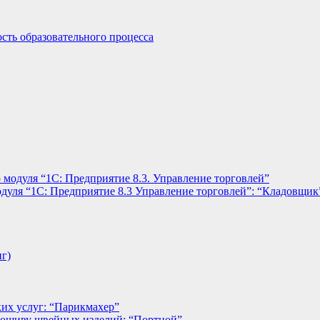
сть образовательного процесса
 модуля “1С: Предприятие 8.3. Управление торговлей”
дуля “1С: Предприятие 8.3 Управление торговлей”: “Кладовщик
нг)
их услуг: “Парикмахер”
пошиву швейных изделий: “Портной”