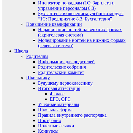
Инспектор по кадрам (1С: Зарплата и
управление персоналом 8.3)
Бухгалтер с включением учебного модуля
“1С: Предприятие 8.3. Бухгалтерия”
Повышение квалификации
Наращивание ногтей на верхних формах
(акригелевая система)
Моделирование ногтей на нижних формах
(гелевая система)
Школа
Родителям
Информация для родителей
Родительские собрания
Родительский комитет
Школьнику
Будущему первокласснику
Итоговая аттестация
4 класс
ЕГЭ, ОГЭ
Учебные материалы
Школьная форма
Правила внутреннего распорядка
Портфолио
Полезные ссылки
Конкурсы