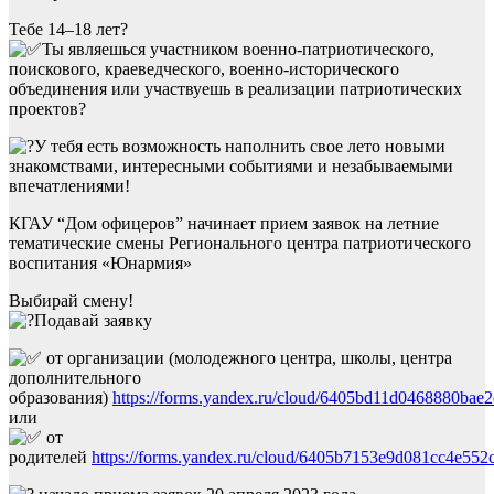
Тебе 14–18 лет?
Ты являешься участником военно-патриотического,
поискового, краеведческого, военно-исторического
объединения или участвуешь в реализации патриотических
проектов?
У тебя есть возможность наполнить свое лето новыми
знакомствами, интересными событиями и незабываемыми
впечатлениями!
КГАУ “Дом офицеров” начинает прием заявок на летние
тематические смены Регионального центра патриотического
воспитания «Юнармия»
Выбирай смену!
Подавай заявку
от организации (молодежного центра, школы, центра
дополнительного
образования)
https://forms.yandex.ru/cloud/6405bd11d0468880bae
или
от
родителей
https://forms.yandex.ru/cloud/6405b7153e9d081cc4e552c