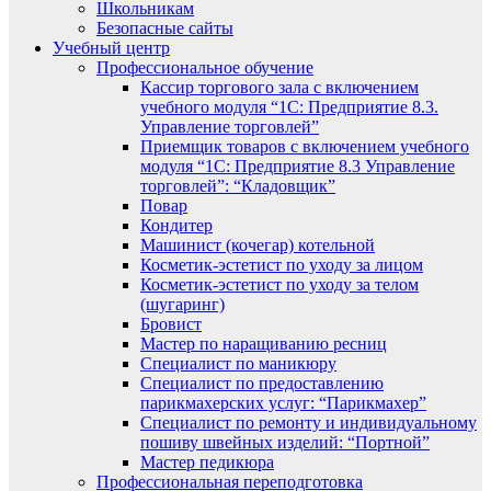
Школьникам
Безопасные сайты
Учебный центр
Профессиональное обучение
Кассир торгового зала с включением
учебного модуля “1С: Предприятие 8.3.
Управление торговлей”
Приемщик товаров с включением учебного
модуля “1С: Предприятие 8.3 Управление
торговлей”: “Кладовщик”
Повар
Кондитер
Машинист (кочегар) котельной
Косметик-эстетист по уходу за лицом
Косметик-эстетист по уходу за телом
(шугаринг)
Бровист
Мастер по наращиванию ресниц
Специалист по маникюру
Специалист по предоставлению
парикмахерских услуг: “Парикмахер”
Специалист по ремонту и индивидуальному
пошиву швейных изделий: “Портной”
Мастер педикюра
Профессиональная переподготовка