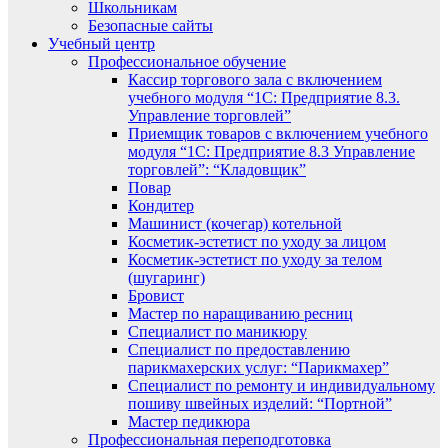
Школьникам
Безопасные сайты
Учебный центр
Профессиональное обучение
Кассир торгового зала с включением
учебного модуля “1С: Предприятие 8.3.
Управление торговлей”
Приемщик товаров с включением учебного
модуля “1С: Предприятие 8.3 Управление
торговлей”: “Кладовщик”
Повар
Кондитер
Машинист (кочегар) котельной
Косметик-эстетист по уходу за лицом
Косметик-эстетист по уходу за телом
(шугаринг)
Бровист
Мастер по наращиванию ресниц
Специалист по маникюру
Специалист по предоставлению
парикмахерских услуг: “Парикмахер”
Специалист по ремонту и индивидуальному
пошиву швейных изделий: “Портной”
Мастер педикюра
Профессиональная переподготовка