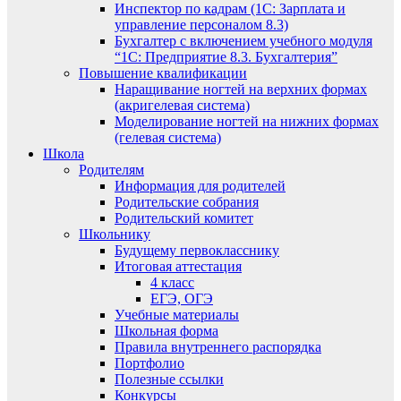
Инспектор по кадрам (1С: Зарплата и
управление персоналом 8.3)
Бухгалтер с включением учебного модуля
“1С: Предприятие 8.3. Бухгалтерия”
Повышение квалификации
Наращивание ногтей на верхних формах
(акригелевая система)
Моделирование ногтей на нижних формах
(гелевая система)
Школа
Родителям
Информация для родителей
Родительские собрания
Родительский комитет
Школьнику
Будущему первокласснику
Итоговая аттестация
4 класс
ЕГЭ, ОГЭ
Учебные материалы
Школьная форма
Правила внутреннего распорядка
Портфолио
Полезные ссылки
Конкурсы