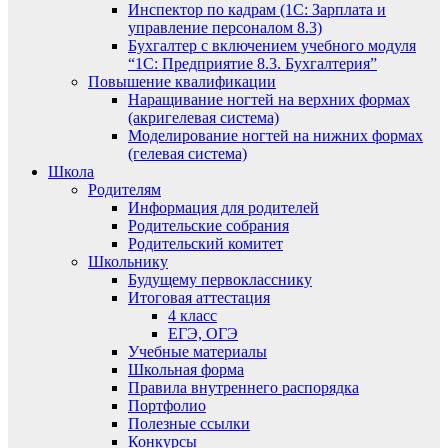
Инспектор по кадрам (1С: Зарплата и
управление персоналом 8.3)
Бухгалтер с включением учебного модуля
“1С: Предприятие 8.3. Бухгалтерия”
Повышение квалификации
Наращивание ногтей на верхних формах
(акригелевая система)
Моделирование ногтей на нижних формах
(гелевая система)
Школа
Родителям
Информация для родителей
Родительские собрания
Родительский комитет
Школьнику
Будущему первокласснику
Итоговая аттестация
4 класс
ЕГЭ, ОГЭ
Учебные материалы
Школьная форма
Правила внутреннего распорядка
Портфолио
Полезные ссылки
Конкурсы