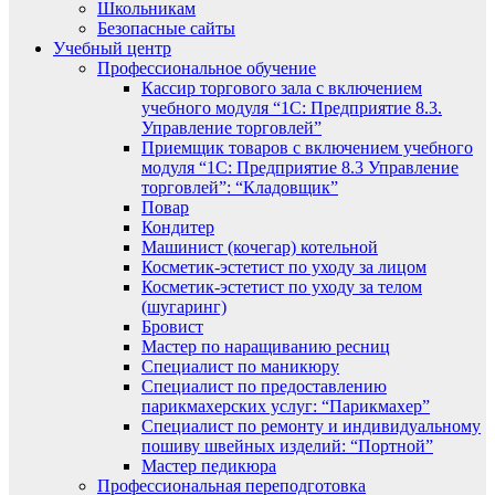
Школьникам
Безопасные сайты
Учебный центр
Профессиональное обучение
Кассир торгового зала с включением
учебного модуля “1С: Предприятие 8.3.
Управление торговлей”
Приемщик товаров с включением учебного
модуля “1С: Предприятие 8.3 Управление
торговлей”: “Кладовщик”
Повар
Кондитер
Машинист (кочегар) котельной
Косметик-эстетист по уходу за лицом
Косметик-эстетист по уходу за телом
(шугаринг)
Бровист
Мастер по наращиванию ресниц
Специалист по маникюру
Специалист по предоставлению
парикмахерских услуг: “Парикмахер”
Специалист по ремонту и индивидуальному
пошиву швейных изделий: “Портной”
Мастер педикюра
Профессиональная переподготовка